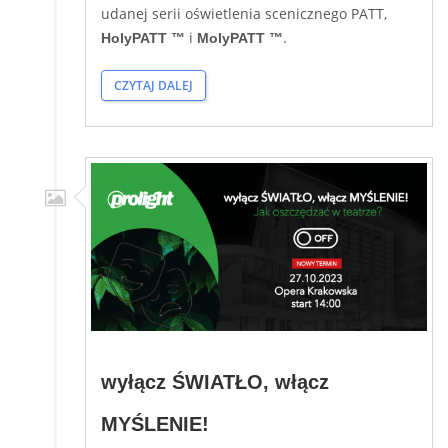
udanej serii oświetlenia scenicznego PATT,
i
.
HolyPATT ™
MolyPATT ™
CZYTAJ DALEJ
wyłącz ŚWIATŁO, włącz
MYŚLENIE!