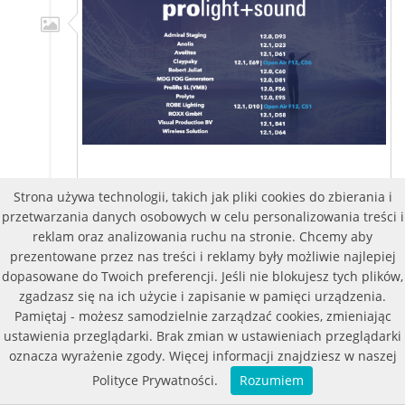
Nasi partnerzy na Prolight +
Strona używa technologii, takich jak pliki cookies do zbierania i
przetwarzania danych osobowych w celu personalizowania treści i
Sound 2023
reklam oraz analizowania ruchu na stronie. Chcemy aby
prezentowane przez nas treści i reklamy były możliwie najlepiej
2023-04-19
dopasowane do Twoich preferencji. Jeśli nie blokujesz tych plików,
Prolight + Sound to największe międzynarodowe targi
zgadzasz się na ich użycie i zapisanie w pamięci urządzenia.
inżynierii eventowej i komunikacyjnej, produkcji
Pamiętaj - możesz samodzielnie zarządzać cookies, zmieniając
audiowizualnych i rozrywki. Od wtorku 25 kwietnia do
ustawienia przeglądarki. Brak zmian w ustawieniach przeglądarki
piątku 28 kwietnia 2023 roku Frankfurt nad Menem po
oznacza wyrażenie zgody. Więcej informacji znajdziesz w naszej
raz kolejny będzie miejscem spotkań wystawców,
współpracowników i profesjonalnych użytkowników z
Polityce Prywatności.
Rozumiem
całego świata.