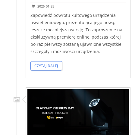
2026-01-28
Zapowiedź powrotu kultowego urządzenia
oświetleniowego, prezentująca jego nową,
jeszcze mocniejszą wersję. To zaproszenie na
ekskluzywną premierę online, podczas której
po raz pierwszy zostaną ujawnione wszystkie
szczegóły i możliwości urządzenia.
CZYTAJ DALEJ