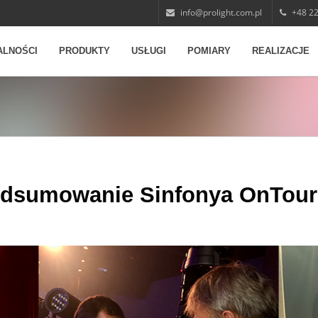
info@prolight.com.pl
+48 22
ALNOŚCI
PRODUKTY
USŁUGI
POMIARY
REALIZACJE
dsumowanie Sinfonya OnTour