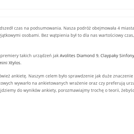
 nadszedł czas na podsumowania. Nasza podróż obejmowała 4 miast
yjątkowymi osobami. Bez wątpienia był to dla nas wartościowy czas
ie premiery takich urządzeń jak
Avolites Diamond 9
,
Claypaky Sinfony
mini Xtylos
.
ówież ankietę. Naszym celem było sprawdzenie jak duże znaczenie
ktowych wywarło na ankietowanych wrażenie oraz czy preferują urz
dziemy do wyników ankiety, porozmawiajmy trochę o teorii, żebyś