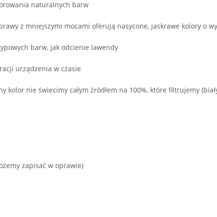
zorowania naturalnych barw
prawy z mniejszymi mocami oferują nasycone, jaskrawe kolory o w
typowych barw, jak odcienie lawendy
acji urządzenia w czasie
ony kolor nie świecimy całym źródłem na 100%, które filtrujemy (bi
 możemy zapisać w oprawie)