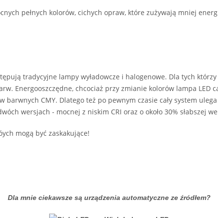
nych pełnych kolorów, cichych opraw, które zużywają mniej energii
stępują tradycyjne lampy wyładowcze i halogenowe. Dla tych którzy
rw. Energooszczędne, chcociaż przy zmianie kolorów lampa LED cał
ów barwnych CMY. Dlatego też po pewnym czasie cały system ulega de
dwóch wersjach - mocnej z niskim CRI oraz o około 30% słabszej wer
któych mogą być zaskakujące!
Dla mnie ciekawsze są urządzenia automatyczne ze źródłem?