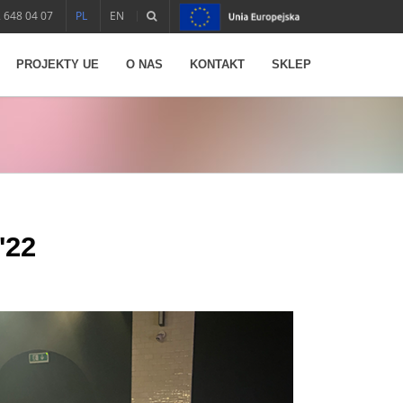
 648 04 07
PL
EN
PROJEKTY UE
O NAS
KONTAKT
SKLEP
'22