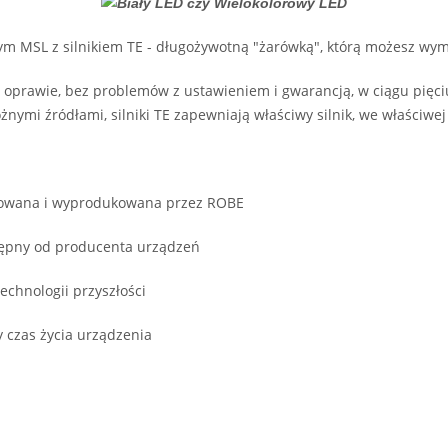
wym MSL z silnikiem TE - długożywotną "żarówką", którą możesz 
 oprawie, bez problemów z ustawieniem i gwarancją, w ciągu pięciu
nymi źródłami, silniki TE zapewniają właściwy silnik, we właściwe
ktowana i wyprodukowana przez ROBE
ostępny od producenta urządzeń
technologii przyszłości
y czas życia urządzenia