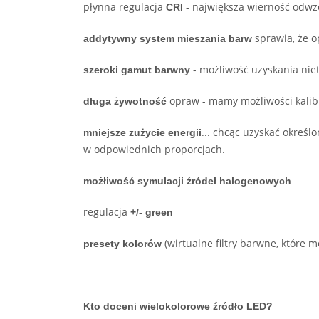
płynna regulacja
- największa wierność odw
CRI
sprawia, że o
addytywny system mieszania barw
- możliwość uzyskania nie
szeroki gamut barwny
opraw - mamy możliwości kalibr
długa żywotność
... chcąc uzyskać określ
mniejsze zużycie energii
w odpowiednich proporcjach.
możłiwość symulacji źródeł halogenowych
regulacja
+/- green
(wirtualne filtry barwne, które
presety kolorów
Kto doceni wielokolorowe źródło LED?