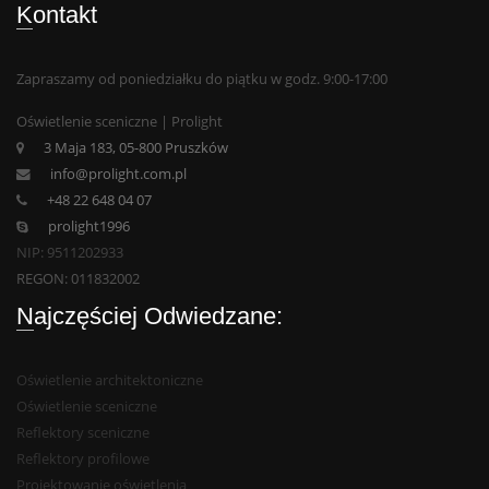
Kontakt
Zapraszamy od poniedziałku do piątku w godz. 9:00-17:00
Oświetlenie sceniczne | Prolight
3 Maja 183, 05-800 Pruszków
info@prolight.com.pl
+48 22 648 04 07
prolight1996
NIP: 9511202933
REGON: 011832002
Najczęściej Odwiedzane:
Oświetlenie architektoniczne
Oświetlenie sceniczne
Reflektory sceniczne
Reflektory profilowe
Projektowanie oświetlenia