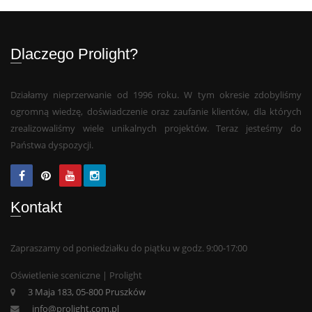
City Theatrical
LM3X
Dlaczego Prolight?
Altman
Showtec
Działamy nieprzerwanie od 1996 roku. W tym okresie zdobyliśmy
Xeos
ogromną wiedzę, doświadczenie oraz zaufanie klientów, dla których
zrealizowaliśmy wiele unikalnych projektów. Teraz jesteśmy do
Państwa dyspozycji.
Kontakt
Zapraszamy od poniedziałku do piątku w godz. 9:00-17:00
Oświetlenie sceniczne | Prolight
3 Maja 183, 05-800 Pruszków
info@prolight.com.pl