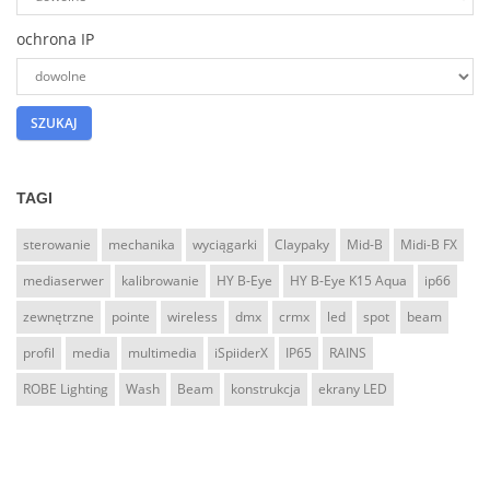
Barco
ADB
ochrona IP
Griven
Prolyte
VMB PROLifts
Look Solutions
TAGI
MDG
sterowanie
mechanika
wyciągarki
Claypaky
Mid-B
Midi-B FX
Pharos Controls
mediaserwer
kalibrowanie
HY B-Eye
HY B-Eye K15 Aqua
ip66
NEC
zewnętrzne
pointe
wireless
dmx
crmx
led
spot
beam
Admiral Staging
profil
media
multimedia
iSpiiderX
IP65
RAINS
Gantom
ROBE Lighting
Wash
Beam
konstrukcja
ekrany LED
Anolis
iLUMO