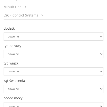
Minuit Une
LSC - Control Systems
Claypaky
dodatki
Avolites
disguise
typ oprawy
Grenton
Protekt
typ wiązki
Visual Productions
SelbyGuard
kąt świecenia
Cast Software
Data Path
pobór mocy
Wireless Solutions