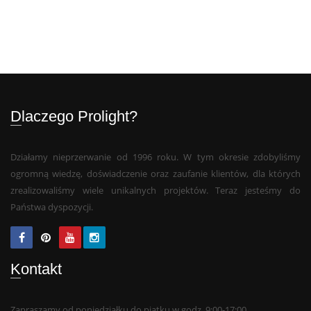
Dlaczego Prolight?
Działamy nieprzerwanie od 1996 roku. W tym okresie zdobyliśmy
ogromną wiedzę, doświadczenie oraz zaufanie klientów, dla których
zrealizowaliśmy wiele unikalnych projektów. Teraz jesteśmy do
Państwa dyspozycji.
Kontakt
Zapraszamy od poniedziałku do piątku w godz. 9:00-17:00