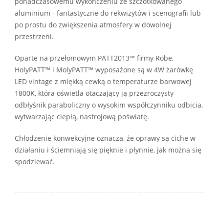
ponadczasowemu wykończeniu ze szczotkowanego
aluminium - fantastyczne do rekwizytów i scenografii lub
po prostu do zwiększenia atmosfery w dowolnej
przestrzeni.
Oparte na przełomowym PATT2013™ firmy Robe,
HolyPATT™ i MolyPATT™ wyposażone są w 4W żarówkę
LED vintage z miękką cewką o temperaturze barwowej
1800K, która oświetla otaczający ją przezroczysty
odbłyśnik paraboliczny o wysokim współczynniku odbicia,
wytwarzając ciepłą, nastrojową poświatę.
Chłodzenie konwekcyjne oznacza, że oprawy są ciche w
działaniu i ściemniają się pięknie i płynnie, jak można się
spodziewać.