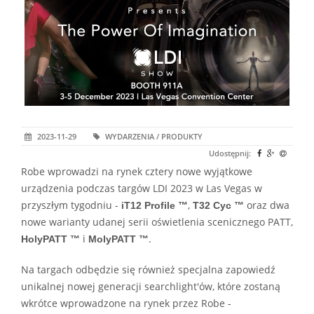
2023-11-29
WYDARZENIA / PRODUKTY
Udostępnij:
Robe wprowadzi na rynek cztery nowe wyjątkowe
urządzenia podczas targów LDI 2023 w Las Vegas w
przyszłym tygodniu -
,
oraz dwa
iT12 Profile ™
T32 Cyc ™
nowe warianty udanej serii oświetlenia scenicznego PATT,
i
.
HolyPATT ™
MolyPATT ™
Na targach odbędzie się również specjalna zapowiedź
unikalnej nowej generacji searchlight'ów, które zostaną
wkrótce wprowadzone na rynek przez Robe -