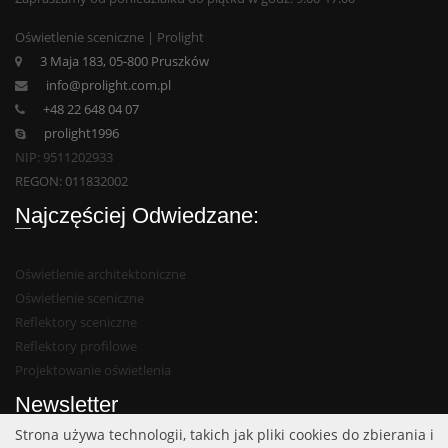
Oświetlenie sceniczne | Prolight
3 Maja 183, 05-800 Pruszków
info@prolight.com.pl
+48 22 648 04 07
prolight1996
NIP: 9511202933
REGON: 011832002
Najczęściej Odwiedzane:
Oświetlenie architektoniczne
Oświetlenie sceniczne
Reflektory sceniczne
Reflektory profilowe
Projektowanie oświetlenia
Newsletter
Strona używa technologii, takich jak pliki cookies do zbierania i