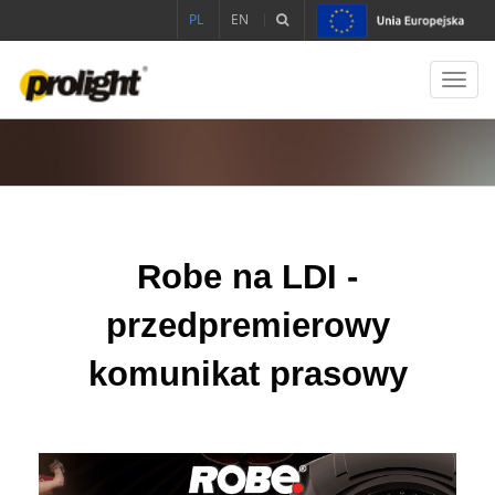
PL
EN
Toggl
navig
Robe na LDI -
przedpremierowy
komunikat prasowy