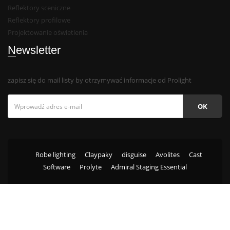
Reflektory sceniczne
Reflektory profilowe
Projektowanie oświetlenia
Newsletter
zapisz się do mail listy by otrzymywać informacje od Prolight
OK
Robe lighting
Claypaky
disguise
Avolites
Cast
Software
Prolyte
Admiral Staging Essential