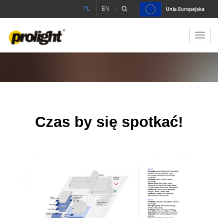
PL
EN
Toggl
navig
Czas by się spotkać!