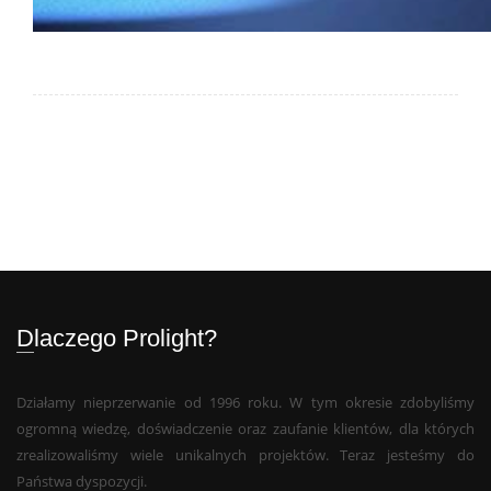
Dlaczego Prolight?
Działamy nieprzerwanie od 1996 roku. W tym okresie zdobyliśmy
ogromną wiedzę, doświadczenie oraz zaufanie klientów, dla których
zrealizowaliśmy wiele unikalnych projektów. Teraz jesteśmy do
Państwa dyspozycji.