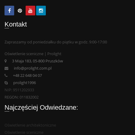
Kontakt
Zapraszamy od poniedziałku do piątku w godz. 9:00-17:00
Oświetlenie sceniczne | Prolight
3 Maja 183, 05-800 Pruszków
info@prolight.com.pl
+48 22 648 04 07
prolight1996
NIP: 9511202933
REGON: 011832002
Najczęściej Odwiedzane:
Oświetlenie architektoniczne
Oświetlenie sceniczne