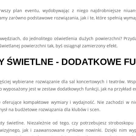
erwszy plan eventu, wydobywając z niego najdrobniejsze niua
y zarówno podstawowe rozwiązania, jak i te, które spełnią wymag
awędziach, do jednolitego oświetlenia dużych powierzchni? Przyd
wietlanej powierzchni tak, byś osiągnął zamierzony efekt.
Y ŚWIETLNE - DODATKOWE F
ęściej wybierane rozwiązanie dla sal koncertowych i teatrów. Ws
to wyposażony jest w zestaw dodatkowych funkcji, jak na przykład 
e oferujące kompaktowe wymiary i wydajność. Nie zachodzi w ni
omysł na budżetowe rozwiązania dla klubów i scen.
ekty świetlne. Niezależnie od tego, czy potrzebujesz stroboskopu
ewizyjnego, jak i zaawansowane rynkowe nowinki. Dzięki nim wyp