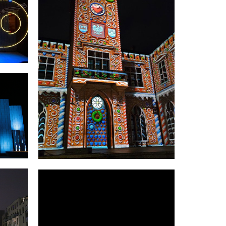
żej -
Zabytkowy Ratusz Miejski
a
Kołobrzeg