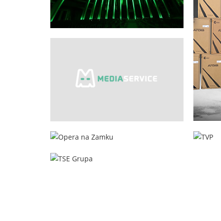
Świątynia Opatrzności Bożej
Warszawa
Stag
Media Service
Sokołów
Opera na Zamku
Szczecin
TSE Grupa
Pruszków