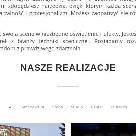
i zdobędziesz narzędzia, dzięki którym każda scena
rzalność i profesjonalizm. Możesz zaopatrzyć się r
yć swoją scenę w niezbędne oświetlenie i efekty. Je
rek z branży techniki scenicznej. Posiadamy ro
radom z prawdziwego zdarzenia.
NASZE REALIZACJE
All
Architektura
Scena
Studio
Rental
Muzeum