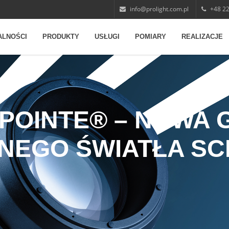
info@prolight.com.pl
+48 22
ALNOŚCI
PRODUKTY
USŁUGI
POMIARY
REALIZACJE
POINTE® – NOWA
NEGO ŚWIATŁA SC