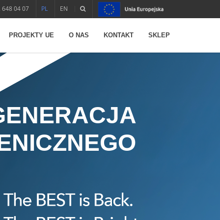
 648 04 07
PL
EN
PROJEKTY UE
O NAS
KONTAKT
SKLEP
 GENERACJA
ENICZNEGO