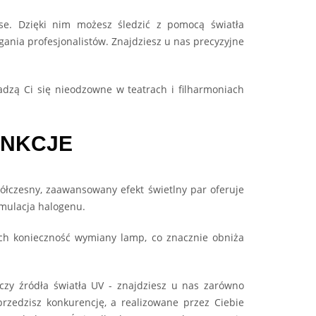
nse. Dzięki nim możesz śledzić z pomocą światła
ania profesjonalistów. Znajdziesz u nas precyzyjne
adzą Ci się nieodzowne w teatrach i filharmoniach
UNKCJE
półczesny, zaawansowany efekt świetlny par oferuje
emulacja halogenu.
ch konieczność wymiany lamp, co znacznie obniża
 czy źródła światła UV - znajdziesz u nas zarówno
rzedzisz konkurencję, a realizowane przez Ciebie