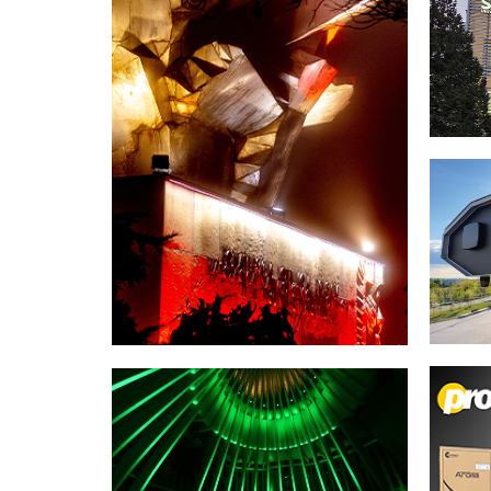
Akad
Mał
Pomnik Lotników Polskich
Warka