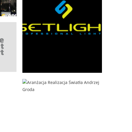
ożej
Setlight
Gdynia
Aranżacja Realizacja Światła Andrzej
Ostrołęka
Groda