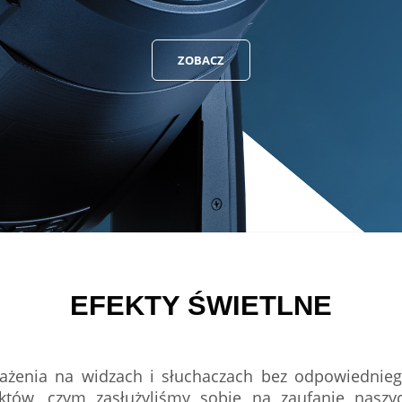
ZOBACZ
EFEKTY ŚWIETLNE
rażenia na widzach i słuchaczach bez odpowiednie
jektów, czym zasłużyliśmy sobie na zaufanie nas