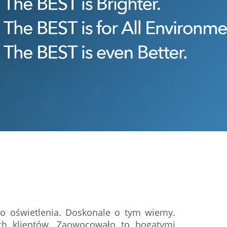
go oświetlenia. Doskonale o tym wiemy.
zych klientów. Zaowocowało to bogatymi