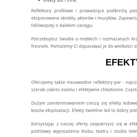
efekty led i inne.
Reflektory profilowe i prowadzące podkreślą pi
eksponowane obiekty, aktorów i muzyków. Zapewniam
followspoty o dalekim zasięgu.
Potrzebujesz światła o miękkich i rozmazanych kr
fresnele. Pomożemy Ci dopasować je do wielkości oś
EFEKT
Oferujemy także niezawodne reflektory par - najcz
szeroki zakres zoomu i efektywne chłodzenie. Częs
Dużym zainteresowaniem cieszą się efekty ledow
koszta eksploatacji. Efekty świetlne led to dobry p
Korzystając z naszej oferty zaopatrzysz się w ef
podstawy wyposażenia klubu, teatru i studia tel