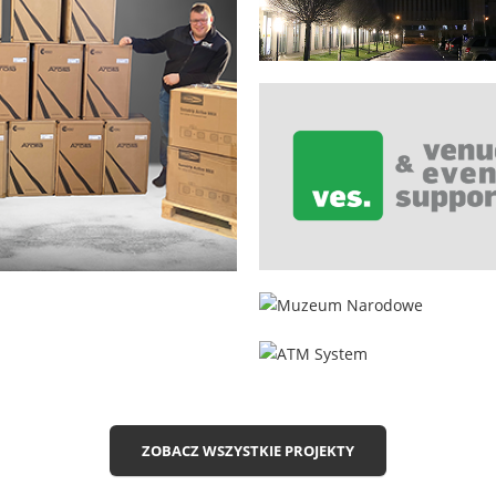
Świątynia Opatrzności B
Warszawa
VES
e Plan Technika Sceniczna
Warszawa
Warszawa
Muzeum Narodowe
TVP
Warszawa
Warszawa
ATM System
Warszawa
ZOBACZ WSZYSTKIE PROJEKTY