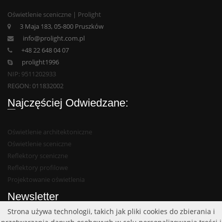
Oświetlenie sceniczne | Prolight
3 Maja 183, 05-800 Pruszków
info@prolight.com.pl
+48 22 648 04 07
prolight1996
NIP: 9511202933
REGON: 011832002
Najczęściej Odwiedzane:
Oświetlenie architektoniczne
Oświetlenie sceniczne
Reflektory sceniczne
Reflektory profilowe
Projektowanie oświetlenia
Newsletter
Strona używa technologii, takich jak pliki cookies do zbierania i