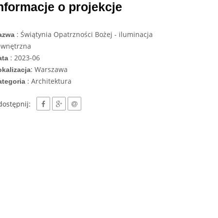
nformacje o projekcje
: Świątynia Opatrzności Bożej - iluminacja
azwa
ewnętrzna
: 2023-06
ata
: Warszawa
kalizacja
: Architektura
ategoria
dostępnij: