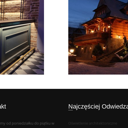
akt
Najczęściej Odwiedz
my od poniedziałku do piątku w
Oświetlenie architektoniczne