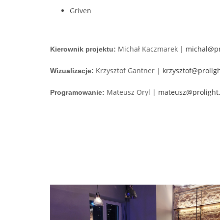
Griven
Michał Kaczmarek |
michal@pr
Kierownik projektu:
Krzysztof Gantner |
krzysztof@prolig
Wizualizacje:
Mateusz Oryl |
mateusz@prolight
Programowanie: