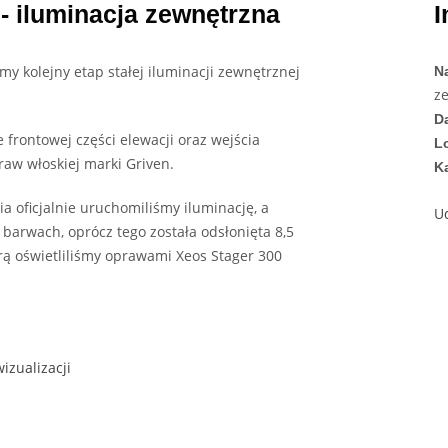
- iluminacja zewnętrzna
I
y kolejny etap stałej iluminacji zewnętrznej
N
z
D
e frontowej części elewacji oraz wejścia
Lo
raw włoskiej marki Griven.
K
ia oficjalnie uruchomiliśmy iluminację, a
U
barwach, oprócz tego została odsłonięta 8,5
ą oświetliliśmy oprawami Xeos Stager 300
izualizacji