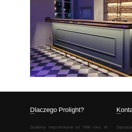
Dlaczego Prolight?
Kont
Działamy nieprzerwanie od 1996 roku. W
Zaprasza