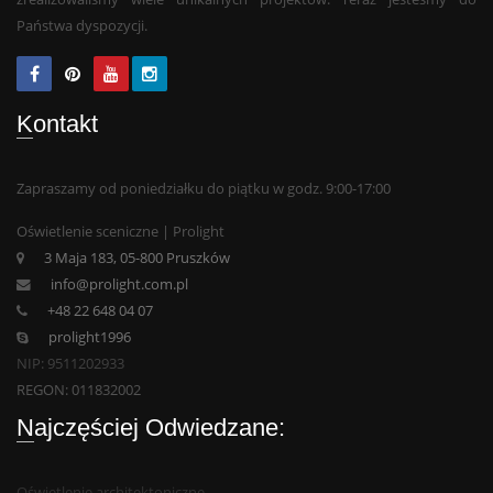
Państwa dyspozycji.
Kontakt
Zapraszamy od poniedziałku do piątku w godz. 9:00-17:00
Oświetlenie sceniczne | Prolight
3 Maja 183, 05-800 Pruszków
info@prolight.com.pl
+48 22 648 04 07
prolight1996
NIP: 9511202933
REGON: 011832002
Najczęściej Odwiedzane:
Oświetlenie architektoniczne