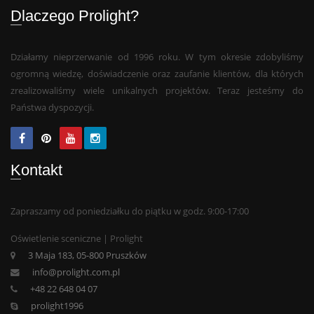
Dlaczego Prolight?
Działamy nieprzerwanie od 1996 roku. W tym okresie zdobyliśmy
ogromną wiedzę, doświadczenie oraz zaufanie klientów, dla których
zrealizowaliśmy wiele unikalnych projektów. Teraz jesteśmy do
Państwa dyspozycji.
Kontakt
Zapraszamy od poniedziałku do piątku w godz. 9:00-17:00
Oświetlenie sceniczne | Prolight
3 Maja 183, 05-800 Pruszków
info@prolight.com.pl
+48 22 648 04 07
prolight1996