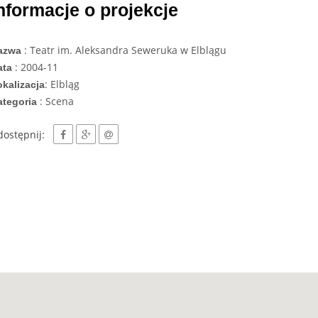
nformacje o projekcje
: Teatr im. Aleksandra Seweruka w Elblągu
azwa
: 2004-11
ata
: Elbląg
kalizacja
: Scena
ategoria
dostępnij: