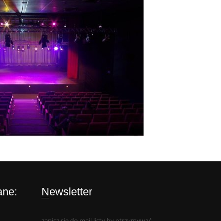
ane:
Newsletter
zapisz się do mail listy by otrzymywać