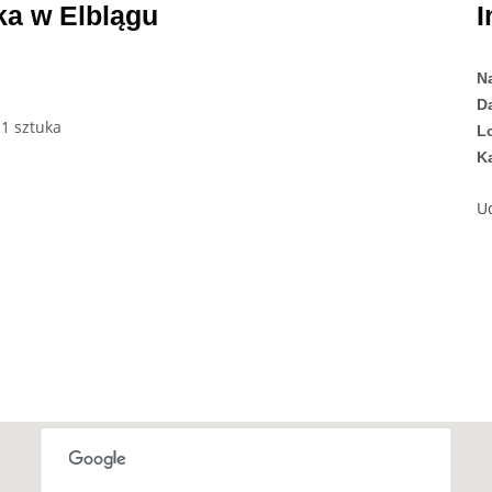
ka w Elblągu
I
N
D
 1 sztuka
Lo
K
U