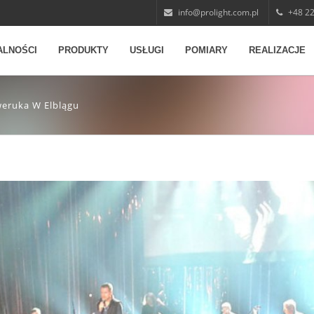
info@prolight.com.pl
+48 22
ALNOŚCI
PRODUKTY
USŁUGI
POMIARY
REALIZACJE
weruka W Elblągu