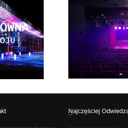
akt
Najczęściej Odwiedz
my od poniedziałku do piątku w
Oświetlenie architektoniczne