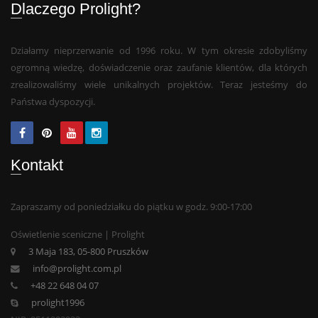
Dlaczego Prolight?
Działamy nieprzerwanie od 1996 roku. W tym okresie zdobyliśmy
ogromną wiedzę, doświadczenie oraz zaufanie klientów, dla których
zrealizowaliśmy wiele unikalnych projektów. Teraz jesteśmy do
Państwa dyspozycji.
Kontakt
Zapraszamy od poniedziałku do piątku w godz. 9:00-17:00
Oświetlenie sceniczne | Prolight
3 Maja 183, 05-800 Pruszków
info@prolight.com.pl
+48 22 648 04 07
prolight1996