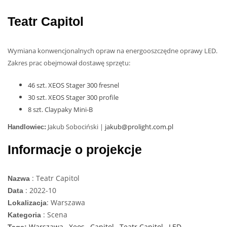
Teatr Capitol
Wymiana konwencjonalnych opraw na energooszczędne oprawy LED.
Zakres prac obejmował dostawę sprzętu:
46 szt. XEOS Stager 300 fresnel
30 szt. XEOS Stager 300 profile
8 szt. Claypaky Mini-B
Jakub Sobociński |
jakub@prolight.com.pl
Handlowiec:
Informacje o projekcje
: Teatr Capitol
Nazwa
: 2022-10
Data
: Warszawa
Lokalizacja
: Scena
Kategoria
Warszawa
,
Xeos
,
Capitol
,
Teatr Capitol
,
LED
,
Tags: