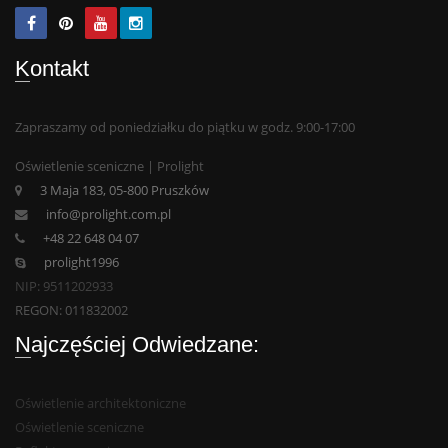
Kontakt
Zapraszamy od poniedziałku do piątku w godz. 9:00-17:00
Oświetlenie sceniczne | Prolight
3 Maja 183, 05-800 Pruszków
info@prolight.com.pl
+48 22 648 04 07
prolight1996
NIP: 9511202933
REGON: 011832002
Najczęściej Odwiedzane:
Oświetlenie architektoniczne
Oświetlenie sceniczne