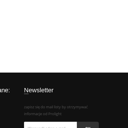
ane:
Newsletter
zapisz się do mail listy by otrzymywać
informacje od Prolight