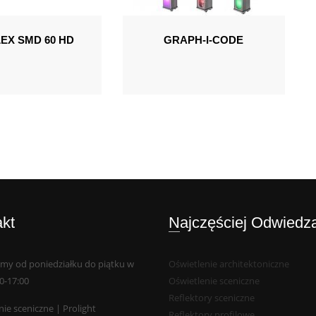
EX SMD 60 HD
GRAPH-I-CODE
akt
Najczęściej Odwiedz
my od poniedziałku do piątku w
Oświetlenie architektoniczne
0-17:00
Oświetlenie sceniczne
Reflektory sceniczne
ie sceniczne | Prolight
Reflektory profilowe