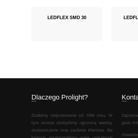
LEDFLEX SMD 30
LEDFL
Dlaczego Prolight?
Kont
Działamy nieprzerwanie od 1996 roku. W
Zaprasza
tym okresie zdobyliśmy ogromną wiedzę,
godz. 9:0
doświadczenie oraz zaufanie klientów, dla
Oświetlen
których zrealizowaliśmy wiele unikalnych