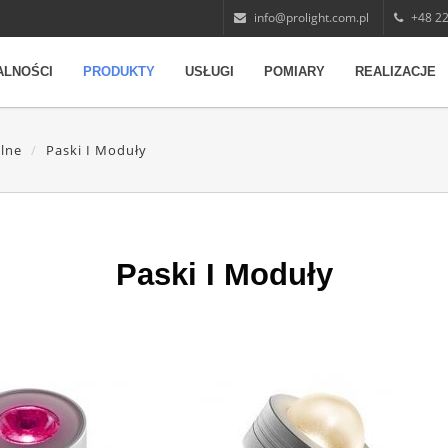
info@prolight.com.pl
+48 22
ALNOŚCI
PRODUKTY
USŁUGI
POMIARY
REALIZACJE
tlne
Paski I Moduły
Paski I Moduły