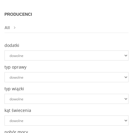
PRODUCENCI
All
dodatki
typ oprawy
typ wiązki
kąt świecenia
pobór mocy