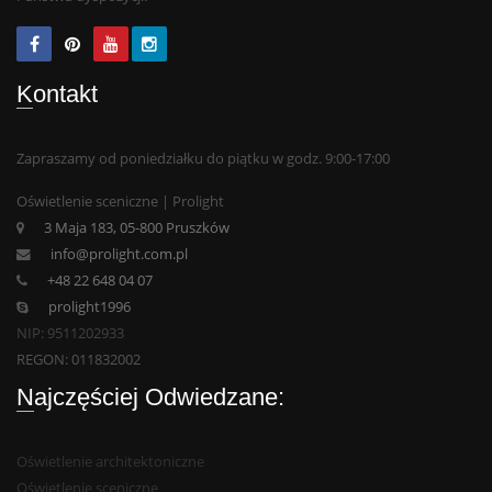
Kontakt
Zapraszamy od poniedziałku do piątku w godz. 9:00-17:00
Oświetlenie sceniczne | Prolight
3 Maja 183, 05-800 Pruszków
info@prolight.com.pl
+48 22 648 04 07
prolight1996
NIP: 9511202933
REGON: 011832002
Najczęściej Odwiedzane:
Oświetlenie architektoniczne
Oświetlenie sceniczne