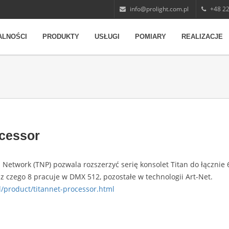
info@prolight.com.pl
+48 22
ALNOŚCI
PRODUKTY
USŁUGI
POMIARY
REALIZACJE
ocessor
n Network (TNP) pozwala rozszerzyć serię konsolet Titan do łącznie
, z czego 8 pracuje w DMX 512, pozostałe w technologii Art-Net.
pl/product/titannet-processor.html