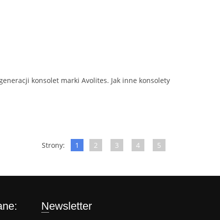
neracji konsolet marki Avolites. Jak inne konsolety
Strony:
1
2
3
4
5
ane:
Newsletter