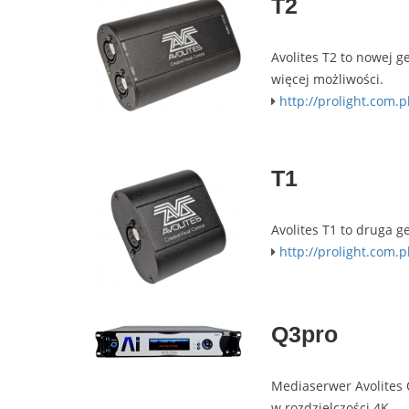
T2
Avolites T2 to nowej 
więcej możliwości.
http://prolight.com.p
T1
Avolites T1 to druga 
http://prolight.com.p
Q3pro
Mediaserwer Avolites 
w rozdzielczości 4K.