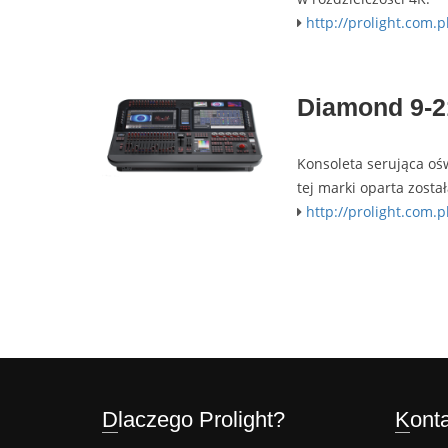
http://prolight.com.
Diamond 9-2
Konsoleta serująca oś
tej marki oparta zosta
http://prolight.com.
Dlaczego Prolight?
Kont