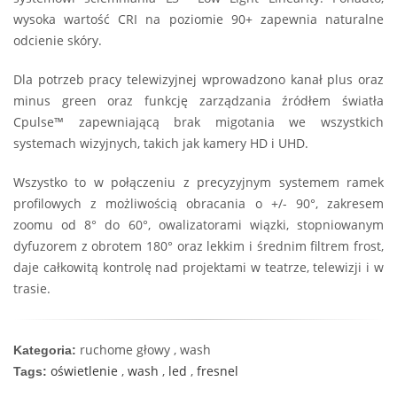
wysoka wartość CRI na poziomie 90+ zapewnia naturalne
odcienie skóry.
Dla potrzeb pracy telewizyjnej wprowadzono kanał plus oraz
minus green oraz funkcję zarządzania źródłem światła
Cpulse™ zapewniającą brak migotania we wszystkich
systemach wizyjnych, takich jak kamery HD i UHD.
Wszystko to w połączeniu z precyzyjnym systemem ramek
profilowych z możliwością obracania o +/- 90°, zakresem
zoomu od 8° do 60°, owalizatorami wiązki, stopniowanym
dyfuzorem z obrotem 180° oraz lekkim i średnim filtrem frost,
daje całkowitą kontrolę nad projektami w teatrze, telewizji i w
trasie.
ruchome głowy , wash
Kategoria:
oświetlenie
,
wash
,
led
,
fresnel
Tags: