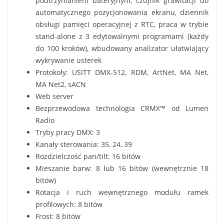
podtrzymaniem bateryjnym, czujnik grawitacji do
automatycznego pozycjonowania ekranu, dziennik
obsługi pamięci operacyjnej z RTC, praca w trybie
stand-alone z 3 edytowalnymi programami (każdy
do 100 kroków), wbudowany analizator ułatwiający
wykrywanie usterek
Protokoły: USITT DMX-512, RDM, ArtNet, MA Net,
MA Net2, sACN
Web server
Bezprzewodowa technologia CRMX™ od Lumen
Radio
Tryby pracy DMX: 3
Kanały sterowania: 35, 24, 39
Rozdzielczość pan/tilt: 16 bitów
Mieszanie barw: 8 lub 16 bitów (wewnętrznie 18
bitów)
Rotacja i ruch wewnętrznego modułu ramek
profilowych: 8 bitów
Frost: 8 bitów