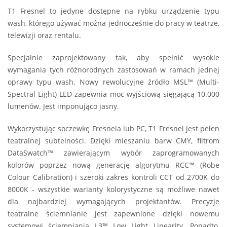
T1 Fresnel to jedyne dostępne na rybku urządzenie typu
wash, którego używać można jednocześnie do pracy w teatrze,
telewizji oraz rentalu.
Specjalnie zaprojektowany tak, aby spełnić wysokie
wymagania tych różnorodnych zastosowań w ramach jednej
oprawy typu wash. Nowy rewolucyjne źródło MSL™ (Multi-
Spectral Light) LED zapewnia moc wyjściową sięgającą 10.000
lumenów. Jest imponująco jasny.
Wykorzystując soczewkę Fresnela lub PC, T1 Fresnel jest pełen
teatralnej subtelności. Dzięki mieszaniu barw CMY, filtrom
DataSwatch™ zawierającym wybór zaprogramowanych
kolorów poprzez nową generację algorytmu RCC™ (Robe
Colour Calibration) i szeroki zakres kontroli CCT od 2700K do
8000K - wszystkie warianty kolorystyczne są możliwe nawet
dla najbardziej wymagających projektantów. Precyzje
teatralne ściemnianie jest zapewnione dzięki nowemu
systemowi ściemniania L3™ Low Light Linearity. Ponadto,