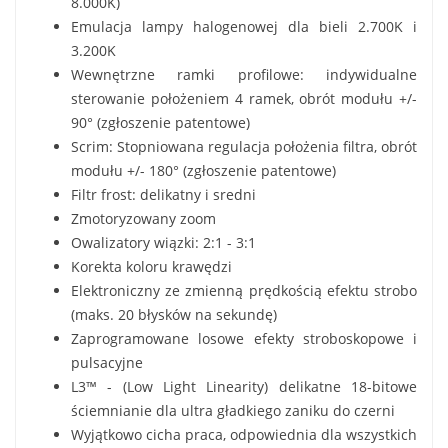
8.000K)
Emulacja lampy halogenowej dla bieli 2.700K i
3.200K
Wewnętrzne ramki profilowe: indywidualne
sterowanie położeniem 4 ramek, obrót modułu +/-
90° (zgłoszenie patentowe)
Scrim: Stopniowana regulacja położenia filtra, obrót
modułu +/- 180° (zgłoszenie patentowe)
Filtr frost: delikatny i sredni
Zmotoryzowany zoom
Owalizatory wiązki: 2:1 - 3:1
Korekta koloru krawędzi
Elektroniczny ze zmienną prędkością efektu strobo
(maks. 20 błysków na sekundę)
Zaprogramowane losowe efekty stroboskopowe i
pulsacyjne
L3™ - (Low Light Linearity) delikatne 18-bitowe
ściemnianie dla ultra gładkiego zaniku do czerni
Wyjątkowo cicha praca, odpowiednia dla wszystkich