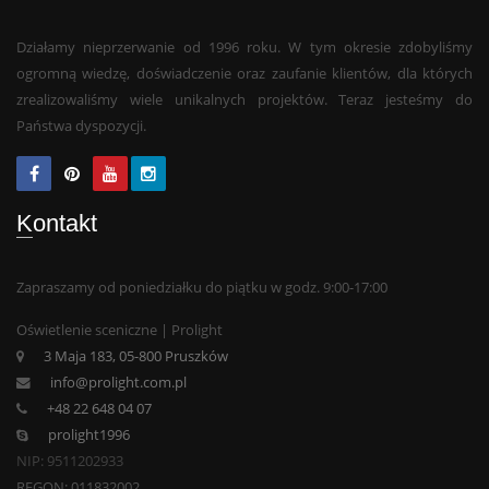
Działamy nieprzerwanie od 1996 roku. W tym okresie zdobyliśmy
ogromną wiedzę, doświadczenie oraz zaufanie klientów, dla których
zrealizowaliśmy wiele unikalnych projektów. Teraz jesteśmy do
Państwa dyspozycji.
Kontakt
Zapraszamy od poniedziałku do piątku w godz. 9:00-17:00
Oświetlenie sceniczne | Prolight
3 Maja 183, 05-800 Pruszków
info@prolight.com.pl
+48 22 648 04 07
prolight1996
NIP: 9511202933
REGON: 011832002