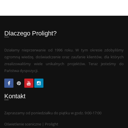
Dlaczego Prolight?
Działamy nieprzerwanie od 1996 roku. W tym okresie zdobyliśmy
ogromną wiedzę, doświadczenie oraz zaufanie klientów, dla których
zrealizowaliśmy wiele unikalnych projektów. Teraz jesteśmy do
Państwa dyspozycji.
Kontakt
Zapraszamy od poniedziałku do piątku w godz. 9:00-17:00
Oświetlenie sceniczne | Prolight