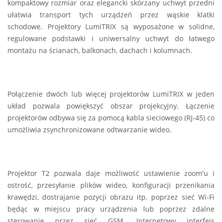
kompaktowy rozmiar oraz elegancki skórzany uchwyt przedni
ułatwia transport tych urządzeń przez wąskie klatki
schodowe. Projektory LumiTRIX są wyposażone w solidne,
regulowane podstawki i uniwersalny uchwyt do łatwego
montażu na ścianach, balkonach, dachach i kolumnach.
Połączenie dwóch lub więcej projektorów LumiTRIX w jeden
układ pozwala powiększyć obszar projekcyjny. Łączenie
projektorów odbywa się za pomocą kabla sieciowego (RJ-45) co
umożliwia zsynchronizowane odtwarzanie wideo.
Projektor T2 pozwala daje możliwość ustawienie zoom'u i
ostrość, przesyłanie plików wideo, konfiguracji przenikania
krawędzi, dostrajanie pozycji obrazu itp. poprzez sieć Wi-Fi
będąc w miejscu pracy urządzenia lub poprzez zdalne
sterowanie przez sieć GSM. Internetowy interfejs