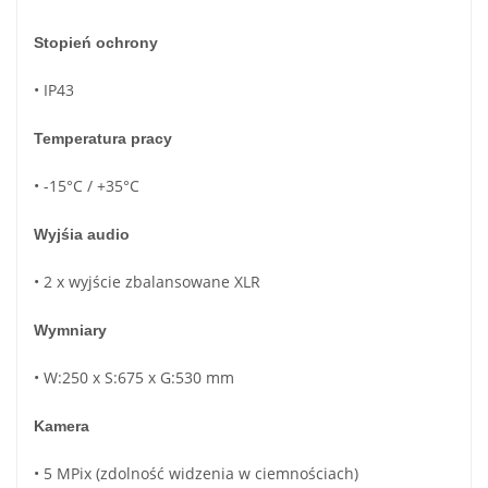
Stopień ochrony
• IP43
Temperatura pracy
• -15°C / +35°C
Wyjśia audio
• 2 x wyjście zbalansowane XLR
Wymniary
• W:250 x S:675 x G:530 mm
Kamera
• 5 MPix (zdolność widzenia w ciemnościach)