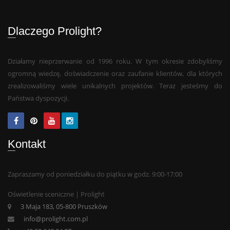
Dlaczego Prolight?
Działamy nieprzerwanie od 1996 roku. W tym okresie zdobyliśmy
ogromną wiedzę, doświadczenie oraz zaufanie klientów, dla których
zrealizowaliśmy wiele unikalnych projektów. Teraz jesteśmy do
Państwa dyspozycji.
Kontakt
Zapraszamy od poniedziałku do piątku w godz. 9:00-17:00
Oświetlenie sceniczne | Prolight
3 Maja 183, 05-800 Pruszków
info@prolight.com.pl