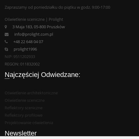
Zapraszamy od poniedziałku do piątku w godz. 9:00-17:00
Oświetlenie sceniczne | Prolight
3 Maja 183, 05-800 Pruszków
info@prolight.com.pl
+48 22 648 04 07
prolight1996
NIP: 9511202933
REGON: 011832002
Najczęściej Odwiedzane:
Oświetlenie architektoniczne
Oświetlenie sceniczne
Reflektory sceniczne
Reflektory profilowe
Projektowanie oświetlenia
Newsletter