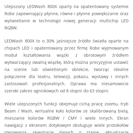
Ulepszony LEDWash 800X oparty na opatentowany systemie
Robe zapewniający płynne, równe i płynne powiększanie oraz
wyświetlanie w technologii nowej generacji multichip LED
RGBW.
LEDWash 800X to o 30% jaśniejsze źródło światła oparte na
chipach LED i opatentowany przez firmę Robe wyjmowanym
moduł kształtowania wiązki z obrotowym źródłem
wytwarzający owalną wiązkę, którą można precyzyjnie ustawić
na scenie lub oświetlonym obiekcie, tworząc idealne
połączenie dla teatru, telewizji, pokazu, wystawy i innych
zastosowań profesjonalnych. Oprawa ma niesamowicie
szeroki zakres ogniskowych od 8 stopni do 63 stopni.
Wiele ulepszonych funkcji obejmuje cichą pracę zoomu, tryb
Beam / Wash, wirtualne koło kolorów ze skalibrowaną bielą,
mieszanie kolorów RGBW / CMY i wiele innych. Ekran
nawigacji z ekranem dotykowym obsługuje wiele protokołów
sterowania, rejestrację danych o stanie, aktualizacje