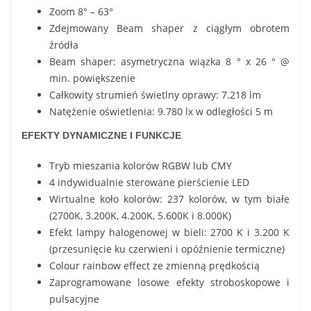
Zoom 8° – 63°
Zdejmowany Beam shaper z ciągłym obrotem
źródła
Beam shaper: asymetryczna wiązka 8 ° x 26 ° @
min. powiększenie
Całkowity strumień świetlny oprawy: 7.218 lm
Natężenie oświetlenia: 9.780 lx w odległości 5 m
EFEKTY DYNAMICZNE I FUNKCJE
Tryb mieszania kolorów RGBW lub CMY
4 indywidualnie sterowane pierścienie LED
Wirtualne koło kolorów: 237 kolorów, w tym białe
(2700K, 3.200K, 4.200K, 5.600K i 8.000K)
Efekt lampy halogenowej w bieli: 2700 K i 3.200 K
(przesunięcie ku czerwieni i opóźnienie termiczne)
Colour rainbow effect ze zmienną prędkością
Zaprogramowane losowe efekty stroboskopowe i
pulsacyjne