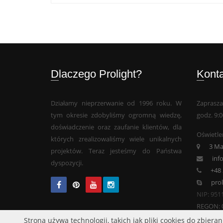
Dlaczego Prolight?
Kont
Działamy nieprzerwanie od 1996 roku. W
Zaprasza
tym okresie zdobyliśmy ogromną wiedzę,
godz. 9:0
doświadczenie oraz zaufanie klientów, dla
Oświetlen
których zrealizowaliśmy wiele unikalnych
3 Ma
projektów. Teraz jesteśmy do Państwa
inf
dyspozycji.
+48 
pro
NIP: 951
REGON: 
Strona używa technologii, takich jak pliki cookies do zbie