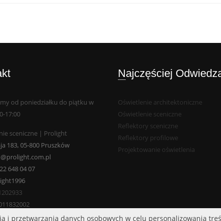
akt
Najczęściej Odwiedz
my od poniedziałku do piątku w
Oświetlenie architektoniczne
0-17:00
Oświetlenie sceniczne
Reflektory sceniczne
ie sceniczne | Prolight
Reflektory profilowe
ja 183, 05-800 Pruszków
Projektowanie oświetlenia
o@prolight.com.pl
22 648 04 07
light1996
1202933
011832002
rania i przetwarzania danych osobowych w celu personalizowania tre