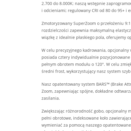
2.700 do 8.000K; naszą wstępnie zaprogramo
i odcieniami; regulowany CRI od 80 do 95+ i
Zmotoryzowany SuperZoom o przełożeniu 9:1 i 
rozdzielczości zapewnia maksymalną elastyc
wiązkę z idealnie płaskiego pola, oferujemy o
W celu precyzyjnego kadrowania, opcjonalny
posiada cztery indywidualnie pozycjonowane 
pełnym obrotem modułu o 120°. W celu zmię
średni frost, wykorzystujący nasz system szy
Nasz opatentowany system BARS™ (Brake Attrib
Zoom, zapewniając spójne, dokładne odtwarz
zasilania.
Zwiększając różnorodność gobo, opcjonalny mo
pełni obrotowe, indeksowane koło zawierają
wymieniać za pomocą naszego opatentowanego