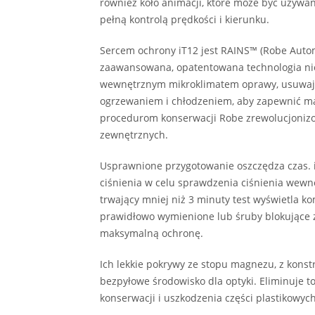
również koło animacji, które może być używa
pełną kontrolą prędkości i kierunku.
Sercem ochrony iT12 jest RAINS™ (Robe Autom
zaawansowana, opatentowana technologia nie
wewnętrznym mikroklimatem oprawy, usuwaj
ogrzewaniem i chłodzeniem, aby zapewnić ma
procedurom konserwacji Robe zrewolucjonizo
zewnętrznych.
Usprawnione przygotowanie oszczędza czas. 
ciśnienia w celu sprawdzenia ciśnienia wewn
trwający mniej niż 3 minuty test wyświetla komu
prawidłowo wymienione lub śruby blokujące 
maksymalną ochronę.
Ich lekkie pokrywy ze stopu magnezu, z kons
bezpyłowe środowisko dla optyki. Eliminuje t
konserwacji i uszkodzenia części plastikowy