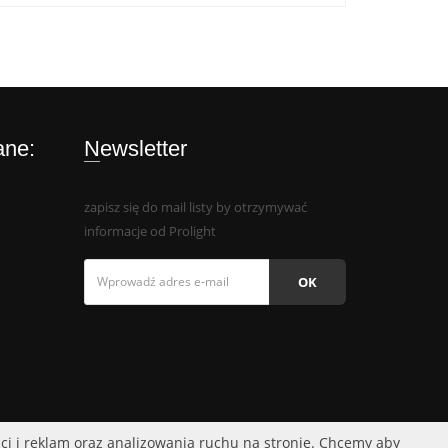
ane:
Newsletter
zapisz się do mail listy by otrzymywać
informacje od Prolight
OK
ści i reklam oraz analizowania ruchu na stronie. Chcemy aby