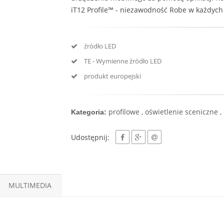
iT12 Profile™ - niezawodność Robe w każdy
źródło LED
TE - Wymienne źródło LED
produkt europejski
profilowe , oświetlenie sceniczne ,
Kategoria:
Udostępnij:
MULTIMEDIA