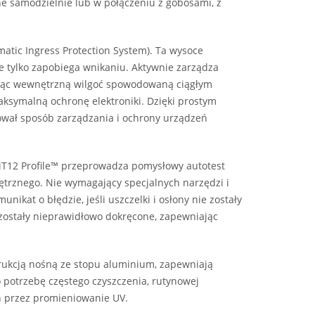
ne samodzielnie lub w połączeniu z gobosami, z
atic Ingress Protection System). Ta wysoce
 tylko zapobiega wnikaniu. Aktywnie zarządza
ąc wewnętrzną wilgoć spowodowaną ciągłym
ksymalną ochronę elektroniki. Dzięki prostym
wał sposób zarządzania i ochrony urządzeń
iT12 Profile™ przeprowadza pomysłowy autotest
ętrznego. Nie wymagający specjalnych narzędzi i
nikat o błędzie, jeśli uszczelki i osłony nie zostały
zostały nieprawidłowo dokręcone, zapewniając
trukcją nośną ze stopu aluminium, zapewniają
o potrzebę częstego czyszczenia, rutynowej
ch przez promieniowanie UV.