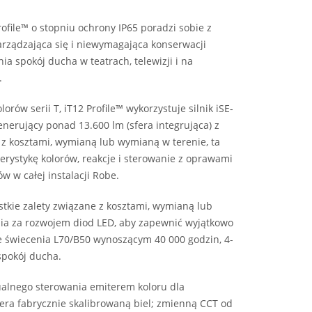
Profile™ o stopniu ochrony IP65 poradzi sobie z
rządzająca się i niewymagająca konserwacji
 spokój ducha w teatrach, telewizji i na
.
orów serii T, iT12 Profile™ wykorzystuje silnik iSE-
nerujący ponad 13.600 lm (sfera integrująca) z
z kosztami, wymianą lub wymianą w terenie, ta
rystykę kolorów, reakcje i sterowanie z oprawami
w w całej instalacji Robe.
ie zalety związane z kosztami, wymianą lub
ia za rozwojem diod LED, aby zapewnić wyjątkowo
 świecenia L70/B50 wynoszącym 40 000 godzin, 4-
spokój ducha.
alnego sterowania emiterem koloru dla
a fabrycznie skalibrowaną biel; zmienną CCT od