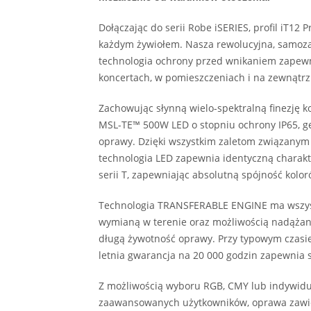
Dołączając do serii Robe iSERIES, profil iT12 
każdym żywiołem. Nasza rewolucyjna, samoza
technologia ochrony przed wnikaniem zapewnia
koncertach, w pomieszczeniach i na zewnątrz
Zachowując słynną wielo-spektralną finezję kol
MSL-TE™ 500W LED o stopniu ochrony IP65, ge
oprawy. Dzięki wszystkim zaletom związanym 
technologia LED zapewnia identyczną charakte
serii T, zapewniając absolutną spójność koloró
Technologia TRANSFERABLE ENGINE ma wszystk
wymianą w terenie oraz możliwością nadążan
długą żywotność oprawy. Przy typowym czasie
letnia gwarancja na 20 000 godzin zapewnia 
Z możliwością wyboru RGB, CMY lub indywidu
zaawansowanych użytkowników, oprawa zawier