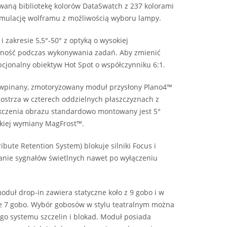
waną bibliotekę kolorów DataSwatch z 237 kolorami
 emulację wolframu z możliwością wyboru lampy.
zakresie 5,5°-50° z optyką o wysokiej
zność podczas wykonywania zadań. Aby zmienić
pcjonalny obiektyw Hot Spot o współczynniku 6:1.
 wpinany, zmotoryzowany moduł przysłony Plano4™
ostrza w czterech oddzielnych płaszczyznach z
kczenia obrazu standardowo montowany jest 5°
bkiej wymiany MagFrost™.
ute Retention System) blokuje silniki Focus i
anie sygnałów świetlnych nawet po wyłączeniu
duł drop-in zawiera statyczne koło z 9 gobo i w
ce 7 gobo. Wybór gobosów w stylu teatralnym można
 systemu szczelin i blokad. Moduł posiada