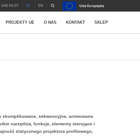
 648 04 07
PL
EN
PROJEKTY UE
O NAS
KONTAKT
SKLEP
o skomplikowane, sekwencyjne, animowane
tkie narzędzia, funkcje, elementy sterujące i
ajność statycznego projektora profilowego,