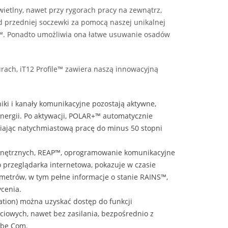
ietlny, nawet przy rygorach pracy na zewnątrz,
d przedniej soczewki za pomocą naszej unikalnej
 ™. Ponadto umożliwia ona łatwe usuwanie osadów
rach, iT12 Profile™ zawiera naszą innowacyjną
iki i kanały komunikacyjne pozostają aktywne,
nergii. Po aktywacji, POLAR+™ automatycznie
ając natychmiastową pracę do minus 50 stopni
zewnętrznych, REAP™, oprogramowanie komunikacyjne
o przeglądarka internetowa, pokazuje w czasie
metrów, w tym pełne informacje o stanie RAINS™,
ycenia.
ation) można uzyskać dostęp do funkcji
ciowych, nawet bez zasilania, bezpośrednio z
obe Com.