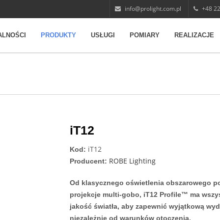
info@prolight.com.pl
+48 22
ALNOŚCI
PRODUKTY
USŁUGI
POMIARY
REALIZACJE
iT12
iT12
Kod:
ROBE Lighting
Producent:
Od klasycznego oświetlenia obszarowego p
projekcje multi-gobo, iT12 Profile™ ma wszys
jakość światła, aby zapewnić wyjątkową wyd
niezależnie od warunków otoczenia.