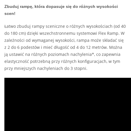
Zbuduj rampę, która dopasuje się do różnych wysokości
scen!
Łatwo zbuduj rampy sceniczne o różnych wysokościach (od 40
do 180 cm) dzięki wszechstronnemu systemowi Flex Ramp. W
zależności od wymaganej wysokości, rampa może składać się
z 2 do 6 podestów i mieć długość od 4 do 12 metrów. Można
ją ustawić na różnych poziomach nachylenia*, co zapewnia
elastyczność potrzebną przy różnych konfiguracjach, w tym
przy mniejszych nachyleniach do 3 stopni.