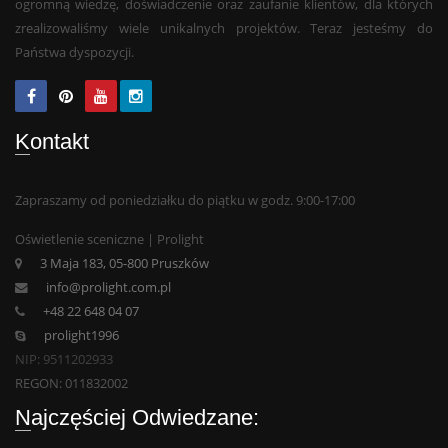
ogromną wiedzę, doświadczenie oraz zaufanie klientów, dla których
zrealizowaliśmy wiele unikalnych projektów. Teraz jesteśmy do
Państwa dyspozycji.
Kontakt
Zapraszamy od poniedziałku do piątku w godz. 9:00-17:00
Oświetlenie sceniczne | Prolight
3 Maja 183, 05-800 Pruszków
info@prolight.com.pl
+48 22 648 04 07
prolight1996
NIP: 9511202933
REGON: 011832002
Najczęściej Odwiedzane: