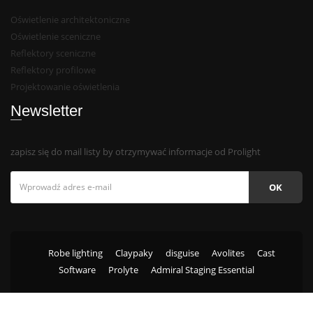
Oświetlenie architektoniczne
Oświetlenie sceniczne
Reflektory sceniczne
Reflektory profilowe
Projektowanie oświetlenia
Newsletter
zapisz się do mail listy by otrzymywać informacje od Prolight
OK
Robe lighting
Claypaky
disguise
Avolites
Cast
Software
Prolyte
Admiral Staging Essential