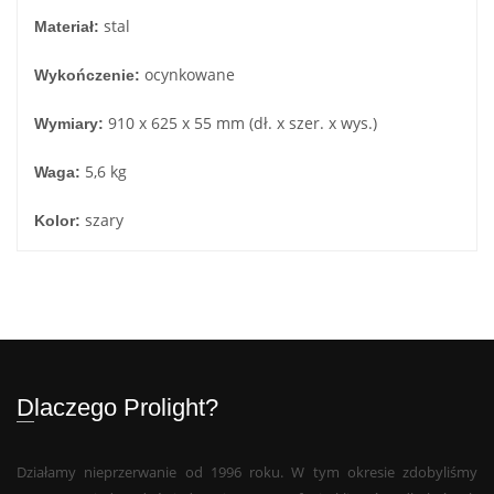
stal
Materiał:
ocynkowane
Wykończenie:
910 x 625 x 55 mm (dł. x szer. x wys.)
Wymiary:
5,6 kg
Waga:
szary
Kolor:
Dlaczego Prolight?
Działamy nieprzerwanie od 1996 roku. W tym okresie zdobyliśmy