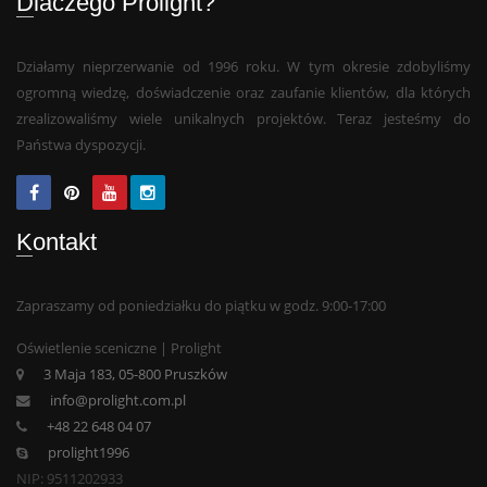
Dlaczego Prolight?
Działamy nieprzerwanie od 1996 roku. W tym okresie zdobyliśmy
ogromną wiedzę, doświadczenie oraz zaufanie klientów, dla których
zrealizowaliśmy wiele unikalnych projektów. Teraz jesteśmy do
Państwa dyspozycji.
Kontakt
Zapraszamy od poniedziałku do piątku w godz. 9:00-17:00
Oświetlenie sceniczne | Prolight
3 Maja 183, 05-800 Pruszków
info@prolight.com.pl
+48 22 648 04 07
prolight1996
NIP: 9511202933