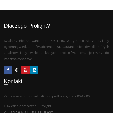
Dlaczego Prolight?
Działamy nieprzerwanie od 1996 roku. W tym okresie zdobyliśmy
ogromną wiedzę, doświadczenie oraz zaufanie klientów, dla których
zrealizowaliśmy wiele unikalnych projektów. Teraz jesteśmy do
Państwa dyspozycji.
Kontakt
Zapraszamy od poniedziałku do piątku w godz. 9:00-17:00
Oświetlenie sceniczne | Prolight
3 Maja 183, 05-800 Pruszków