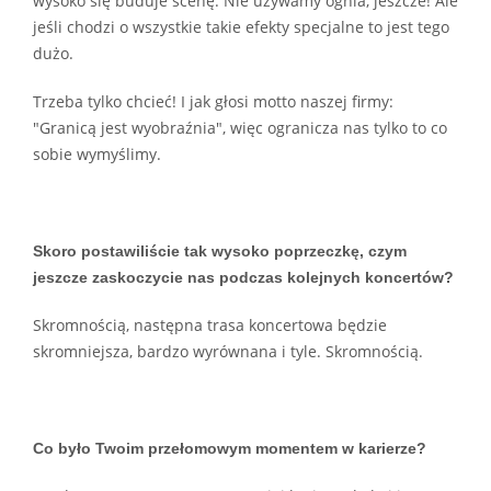
wysoko się buduje scenę. Nie używamy ognia, jeszcze! Ale
jeśli chodzi o wszystkie takie efekty specjalne to jest tego
dużo.
Trzeba tylko chcieć! I jak głosi motto naszej firmy:
"Granicą jest wyobraźnia", więc ogranicza nas tylko to co
sobie wymyślimy.
Skoro postawiliście tak wysoko poprzeczkę, czym
jeszcze zaskoczycie nas podczas kolejnych koncertów?
Skromnością, następna trasa koncertowa będzie
skromniejsza, bardzo wyrównana i tyle. Skromnością.
Co było Twoim przełomowym momentem w karierze?