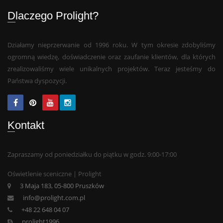
Dlaczego Prolight?
Działamy nieprzerwanie od 1996 roku. W tym okresie zdobyliśmy
ogromną wiedzę, doświadczenie oraz zaufanie klientów, dla których
zrealizowaliśmy wiele unikalnych projektów. Teraz jesteśmy do
Państwa dyspozycji.
Kontakt
Zapraszamy od poniedziałku do piątku w godz. 9:00-17:00
Oświetlenie sceniczne | Prolight
3 Maja 183, 05-800 Pruszków
info@prolight.com.pl
+48 22 648 04 07
prolight1996