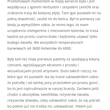
Przełomowym momentem w mojej karierze była i jest
współpraca z Igorem Herbutem i zespołem LemON oraz
zrobienie trasy do kolejnej płyty. Tam Igor pozwolił mi na
pełną dowolność, zaufał mi do końca. Był to pierwszy raz
kiedy ja wymyśliłem sobie, że mimo tego, że mam
urządzenia inteligentne z mieszaniem kolorów, to trasa
będzie po prostu czarno-biała i będziemy używać tylko
białego światła. We wszystkich temperaturach
barwowych od 3600 Kelwinów do 6000.
Były tam też moje pierwsze patenty ze spadającą kotarą,
cieniami, wjeżdżającym ekranem z przodu i
wizualizacjami przed artystami. Dużo takich rzeczy, na
które Igor mi pozwolił. Na tej trasie udowodniłem sobie,
że potrafię i od tamtej pory przestałem po prostu gonić ,
bo to jest najtrudniejsze w naszej branży. Zarówno jeśli
chodzi o akustyków, świetlików, reżyserów światła,
reżyserów dźwięku, żeby udowodnić sobie, że się potrafi,
bo potem już nie trzeba nic udowadniać. Potem już