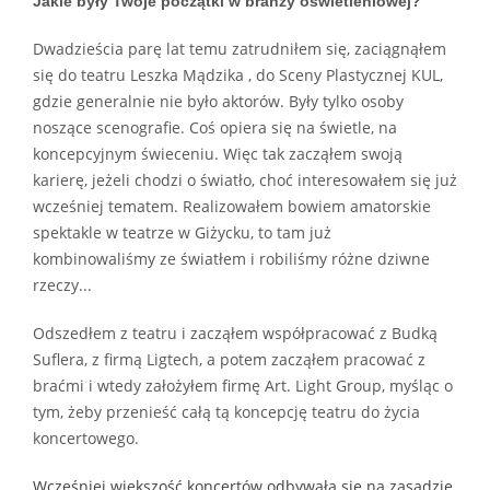
Jakie były Twoje początki w branży oświetleniowej?
Dwadzieścia parę lat temu zatrudniłem się, zaciągnąłem
się do teatru Leszka Mądzika , do Sceny Plastycznej KUL,
gdzie generalnie nie było aktorów. Były tylko osoby
noszące scenografie. Coś opiera się na świetle, na
koncepcyjnym świeceniu. Więc tak zacząłem swoją
karierę, jeżeli chodzi o światło, choć interesowałem się już
wcześniej tematem. Realizowałem bowiem amatorskie
spektakle w teatrze w Giżycku, to tam już
kombinowaliśmy ze światłem i robiliśmy różne dziwne
rzeczy...
Odszedłem z teatru i zacząłem współpracować z Budką
Suflera, z firmą Ligtech, a potem zacząłem pracować z
braćmi i wtedy założyłem firmę Art. Light Group, myśląc o
tym, żeby przenieść całą tą koncepcję teatru do życia
koncertowego.
Wcześniej większość koncertów odbywała się na zasadzie