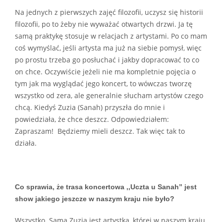
Na jednych z pierwszych zajęć filozofii, uczysz się historii
filozofii, po to żeby nie wyważać otwartych drzwi. Ja tę
samą praktykę stosuje w relacjach z artystami. Po co mam
coś wymyślać, jeśli artysta ma już na siebie pomysł, więc
po prostu trzeba go posłuchać i jakby dopracować to co
on chce. Oczywiście jeżeli nie ma kompletnie pojęcia o
tym jak ma wyglądać jego koncert, to wówczas tworzę
wszystko od zera, ale generalnie słucham artystów czego
chcą. Kiedyś Zuzia (Sanah) przyszła do mnie i
powiedziała, że chce deszcz. Odpowiedziałem:
Zapraszam! Będziemy mieli deszcz. Tak więc tak to
działa.
Co sprawia, że trasa koncertowa ,,Uczta u Sanah” jest
show jakiego jeszcze w naszym kraju nie było?
Wszystko. Sama Zuzia jest artystką, której w naszym kraju