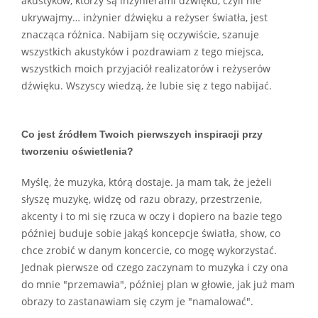
akustyków, którzy są inżynierami dźwięku, czyli nie
ukrywajmy… inżynier dźwięku a reżyser światła, jest
znacząca różnica. Nabijam się oczywiście, szanuje
wszystkich akustyków i pozdrawiam z tego miejsca,
wszystkich moich przyjaciół realizatorów i reżyserów
dźwięku. Wszyscy wiedzą, że lubie się z tego nabijać.
Co jest źródłem Twoich pierwszych inspiracji przy
tworzeniu oświetlenia?
Myślę, że muzyka, którą dostaje. Ja mam tak, że jeżeli
słyszę muzykę, widzę od razu obrazy, przestrzenie,
akcenty i to mi się rzuca w oczy i dopiero na bazie tego
później buduje sobie jakąś koncepcje światła, show, co
chce zrobić w danym koncercie, co mogę wykorzystać.
Jednak pierwsze od czego zaczynam to muzyka i czy ona
do mnie "przemawia", później plan w głowie, jak już mam
obrazy to zastanawiam się czym je "namalować".