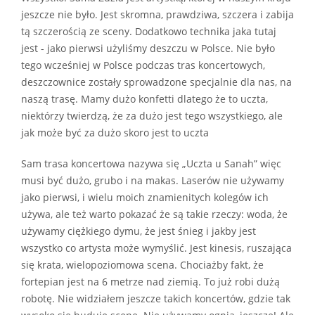
jeszcze nie było. Jest skromna, prawdziwa, szczera i zabija
tą szczerością ze sceny. Dodatkowo technika jaka tutaj
jest - jako pierwsi użyliśmy deszczu w Polsce. Nie było
tego wcześniej w Polsce podczas tras koncertowych,
deszczownice zostały sprowadzone specjalnie dla nas, na
naszą trasę. Mamy dużo konfetti dlatego że to uczta,
niektórzy twierdzą, że za dużo jest tego wszystkiego, ale
jak może być za dużo skoro jest to uczta
Sam trasa koncertowa nazywa się „Uczta u Sanah” więc
musi być dużo, grubo i na makas. Laserów nie używamy
jako pierwsi, i wielu moich znamienitych kolegów ich
używa, ale też warto pokazać że są takie rzeczy: woda, że
używamy ciężkiego dymu, że jest śnieg i jakby jest
wszystko co artysta może wymyślić. Jest kinesis, ruszająca
się krata, wielopoziomowa scena. Chociażby fakt, że
fortepian jest na 6 metrze nad ziemią. To już robi dużą
robotę. Nie widziałem jeszcze takich koncertów, gdzie tak