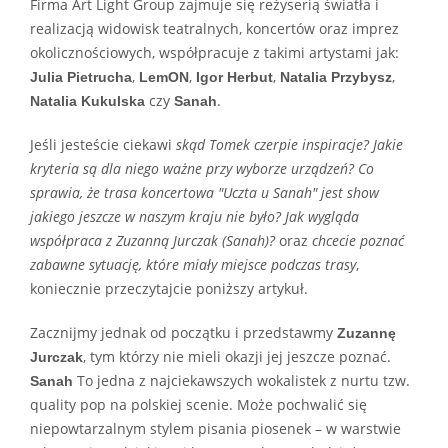
Firma Art Light Group zajmuje się reżyserią światła i
realizacją widowisk teatralnych, koncertów oraz imprez
okolicznościowych, współpracuje z takimi artystami jak:
,
,
,
,
Julia Pietrucha
LemON
Igor Herbut
Natalia Przybysz
czy
.
Natalia Kukulska
Sanah
Jeśli jesteście ciekawi
skąd Tomek czerpie inspiracje? Jakie
kryteria są dla niego ważne przy wyborze urządzeń?
Co
sprawia, że trasa koncertowa "Uczta u Sanah" jest show
jakiego jeszcze w naszym kraju nie było?
Jak wygląda
współpraca z Zuzanną Jurczak (Sanah)?
oraz
chcecie poznać
zabawne sytuację, które miały miejsce podczas trasy
,
koniecznie przeczytajcie poniższy artykuł.
Zacznijmy jednak od początku i przedstawmy
Zuzannę
, tym którzy nie mieli okazji jej jeszcze poznać.
Jurczak
To jedna z najciekawszych wokalistek z nurtu tzw.
Sanah
quality pop na polskiej scenie. Może pochwalić się
niepowtarzalnym stylem pisania piosenek – w warstwie