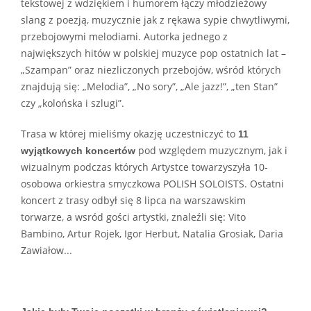
tekstowej z wdziękiem i humorem łączy młodzieżowy
slang z poezją, muzycznie jak z rękawa sypie chwytliwymi,
przebojowymi melodiami. Autorka jednego z
największych hitów w polskiej muzyce pop ostatnich lat –
„Szampan” oraz niezliczonych przebojów, wśród których
znajdują się: „Melodia”, „No sory”, „Ale jazz!”, „ten Stan”
czy „kolońska i szlugi”.
Trasa w której mieliśmy okazję uczestniczyć to
11
pod względem muzycznym, jak i
wyjątkowych koncertów
wizualnym podczas których Artystce towarzyszyła 10-
osobowa orkiestra smyczkowa POLISH SOLOISTS. Ostatni
koncert z trasy odbył się 8 lipca na warszawskim
torwarze, a wsród gości artystki, znaleźli się: Vito
Bambino, Artur Rojek, Igor Herbut, Natalia Grosiak, Daria
Zawiałow...