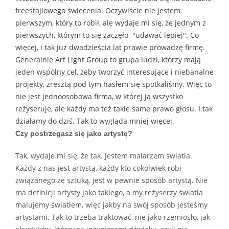
freestajlowego świecenia. Oczywiście nie jestem
pierwszym, który to robił, ale wydaje mi się, że jednym z
pierwszych, którym to się zaczęło "udawać lepiej". Co
więcej, i tak już dwadzieścia lat prawie prowadzę firmę.
Generalnie
Art Light Group
to grupa ludzi, którzy mają
jeden wspólny cel, żeby tworzyć interesujące i niebanalne
projekty, zresztą pod tym hasłem się spotkaliśmy. Więc to
nie jest jednoosobowa firma, w której ja wszystko
reżyseruje, ale każdy ma też takie same prawo głosu. I tak
działamy do dziś. Tak to wygląda mniej więcej.
Czy postrzegasz się jako artystę?
Tak, wydaje mi się, że tak. Jestem malarzem światła.
Każdy z nas jest artystą, każdy kto cokolwiek robi
związanego ze sztuką, jest w pewnie sposób artystą. Nie
ma definicji artysty jako takiego, a my reżyserzy światła
malujemy światłem, więc jakby na swój sposób jesteśmy
artystami. Tak to trzeba traktować, nie jako rzemiosło, jak