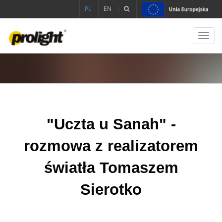
PL
EN
Toggl
navig
"Uczta u Sanah" -
rozmowa z realizatorem
światła Tomaszem
Sierotko