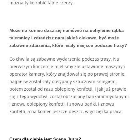
można tylko robić fajne rzeczy.
Może na koniec dasz się namówić na uchylenie rąbka
tajemnicy i zdradzisz nam jakieś ciekawe, być może
zabawne zdarzenia, które miały miejsce podczas trasy?
Co chwila są zabawne wydarzenia podczas trasy. Na
pierwszym koncercie mieliśmy źle ustawione maszyny i
operator kamery, który znajdował się po prawej stronie,
najpierw został cały obsypany sztucznym śniegiem,
potem został od razu oblepiony konfetti, i jak już prawie
się z tego wydobył, został obrzucony bańkami mydlanymi
i znowu oblepiony konfetti, i znowu bańki, i znowu
konfetti, a na koniec jeszcze deszcz, więc ciężka praca.
Czym dla ciebie jest
Scena Jutra
?