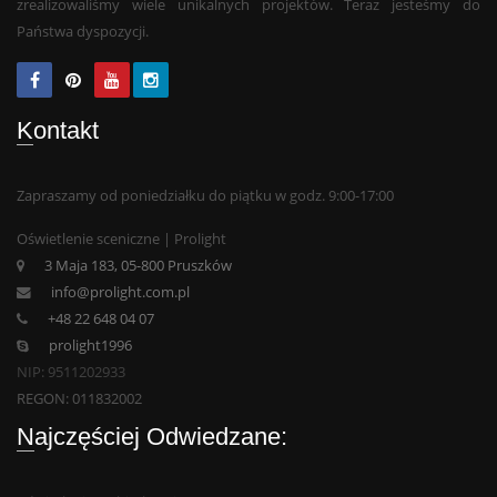
zrealizowaliśmy wiele unikalnych projektów. Teraz jesteśmy do
Państwa dyspozycji.
Kontakt
Zapraszamy od poniedziałku do piątku w godz. 9:00-17:00
Oświetlenie sceniczne | Prolight
3 Maja 183, 05-800 Pruszków
info@prolight.com.pl
+48 22 648 04 07
prolight1996
NIP: 9511202933
REGON: 011832002
Najczęściej Odwiedzane: