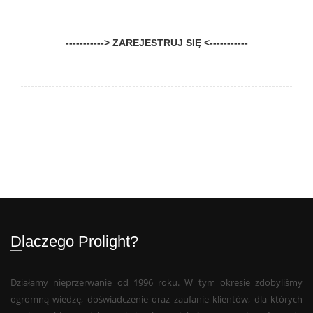
-----------> ZAREJESTRUJ SIĘ <-----------
Dlaczego Prolight?
Działamy nieprzerwanie od 1996 roku. W tym okresie zdobyliśmy
ogromną wiedzę, doświadczenie oraz zaufanie klientów, dla których