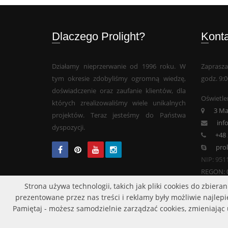
Dlaczego Prolight?
Kont
Działamy nieprzerwanie od 1996 roku. W
Zaprasza
tym okresie zdobyliśmy ogromną wiedzę,
godz. 9:0
doświadczenie oraz zaufanie klientów, dla
Oświetlen
których zrealizowaliśmy wiele unikalnych
3 Ma
projektów. Teraz jesteśmy do Państwa
inf
dyspozycji.
+48 
pro
NIP: 951
REGON: 
Strona używa technologii, takich jak pliki cookies do zbie
prezentowane przez nas treści i reklamy były możliwie najlepie
Pamiętaj - możesz samodzielnie zarządzać cookies, zmieniając 
Robe lightin