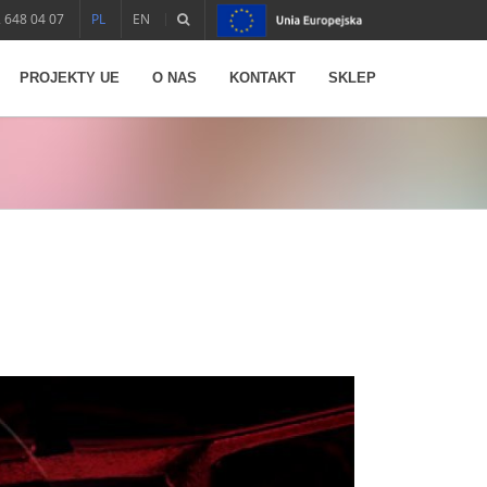
 648 04 07
PL
EN
PROJEKTY UE
O NAS
KONTAKT
SKLEP