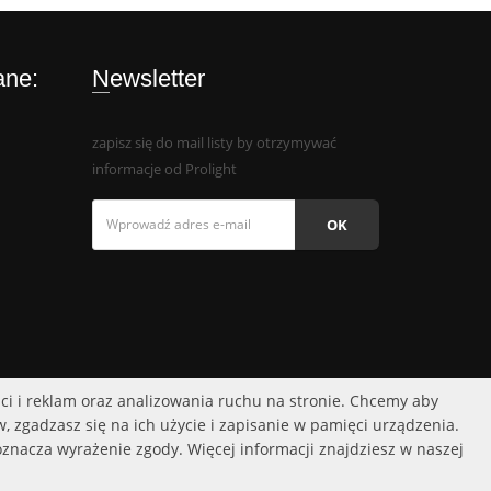
ane:
Newsletter
zapisz się do mail listy by otrzymywać
informacje od Prolight
OK
ści i reklam oraz analizowania ruchu na stronie. Chcemy aby
w, zgadzasz się na ich użycie i zapisanie w pamięci urządzenia.
oznacza wyrażenie zgody. Więcej informacji znajdziesz w naszej
aging Essential