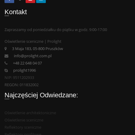
Kontakt
Zapraszamy od poniedziałku do piątku w godz. 9:00-17:00
Oświetlenie sceniczne | Prolight
3 Maja 183, 05-800 Pruszków
info@prolight.com.pl
+48 22 648 04 07
prolight1996
NIP: 9511202933
REGON: 011832002
Najczęściej Odwiedzane:
Oświetlenie architektoniczne
Oświetlenie sceniczne
Reflektory sceniczne
Reflektory profilowe