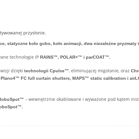
tywowanej przysłonie.
o, statyczne koło gobo, koło animacji, dwa niezależne pryzmaty i d
ane technologie IP
RAINS™, POLAR+™ i parCOAT™.
ewizji dzięki
, eliminującej migotanie, oraz
technologii Cpulse™
Chr
ą
Plano4™ FC full curtain shutters, MAPS™ static calibration i ai
– wewnętrznie okablowane i wyważone pod kątem inst
 RoboSpot™
oboSpot™.