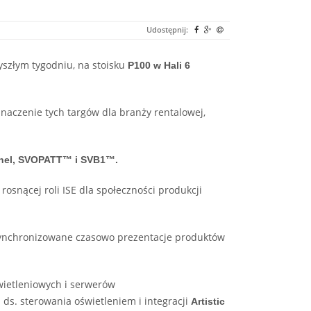
Udostępnij:
yszłym tygodniu, na stoisku
P100 w Hali 6
znaczenie tych targów dla branży rentalowej,
snel, SVOPATT™ i SVB1™.
osnącej roli ISE dla społeczności produkcji
synchronizowane czasowo prezentacje produktów
świetleniowych i serwerów
a ds. sterowania oświetleniem i integracji
Artistic