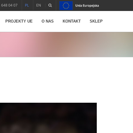
 648 04 07
PL
EN
PROJEKTY UE
O NAS
KONTAKT
SKLEP