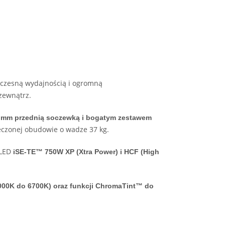
czesną wydajnością i ogromną
zewnątrz.
00 mm przednią soczewką i bogatym zestawem
ieczonej obudowie o wadze 37 kg.
 LED
iSE-TE™ 750W XP (Xtra Power) i HCF (High
000K do 6700K) oraz funkcji ChromaTint™ do