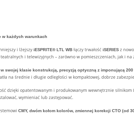
e w każdych warunkach
mniejszy i lżejszy
łączy trwałość
z nowo
iESPRITE® LTL WB
iSERIES
eatralnych i telewizyjnych – zarówno w pomieszczeniach, jak i na 
 w swojej klasie konstrukcją, precyzją optyczną z imponującą 2
atła na średnie i długie odległości w kompaktowej, dobrze zabezp
ność dzięki opatentowanym i produkowanym wewnętrznie silnikom
nstalować, wymieniać lub zastępować.
systemowi
CMY, dwóm kołom kolorów, zmiennej korekcji CTO (od 3