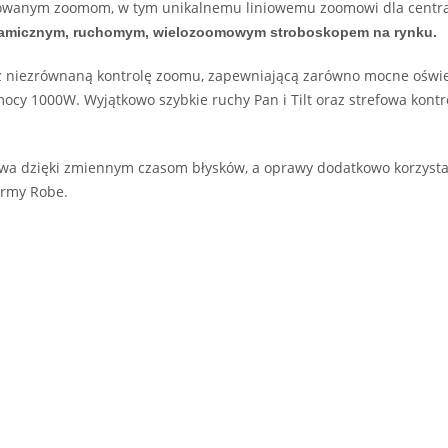
owanym zoomom, w tym unikalnemu liniowemu zoomowi dla centraln
namicznym, ruchomym, wielozoomowym stroboskopem na rynku.
 niezrównaną kontrolę zoomu, zapewniającą zarówno mocne oświetl
ocy 1000W. Wyjątkowo szybkie ruchy Pan i Tilt oraz strefowa kont
liwa dzięki zmiennym czasom błysków, a oprawy dodatkowo korzysta
irmy Robe.