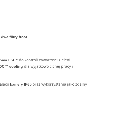
wa filtry frost.
do kontroli zawartości zieleni.
omaTint™
dla wyjątkowo cichej pracy i
rLOC™ cooling
alacji
oraz wykorzystania jako zdalny
kamery IP65