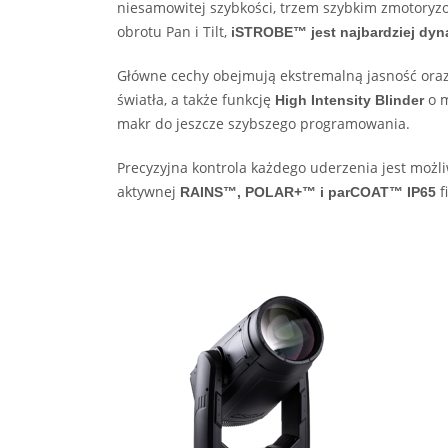
niesamowitej szybkości, trzem szybkim zmotoryz
obrotu Pan i Tilt,
iSTROBE™ jest najbardziej dy
Główne cechy obejmują ekstremalną jasność oraz
światła, a także funkcję
o m
High Intensity Blinder
makr do jeszcze szybszego programowania.
Precyzyjna kontrola każdego uderzenia jest moż
aktywnej
f
RAINS™, POLAR+™ i parCOAT™ IP65