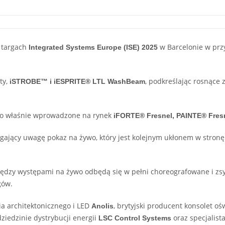
a targach
w Barcelonie w prz
Integrated Systems Europe (ISE) 2025
ty,
, podkreślając rosnące 
iSTROBE™ i iESPRITE® LTL WashBeam
 to właśnie wprowadzone na rynek
iFORTE® Fresnel, PAINTE® Fre
gający uwagę pokaz na żywo, który jest kolejnym ukłonem w stronę r
iędzy występami na żywo odbędą się w pełni choreografowane i z
gów.
a architektonicznego i LED
, brytyjski producent konsolet o
Anolis
 dziedzinie dystrybucji energii
oraz specjalist
LSC Control Systems