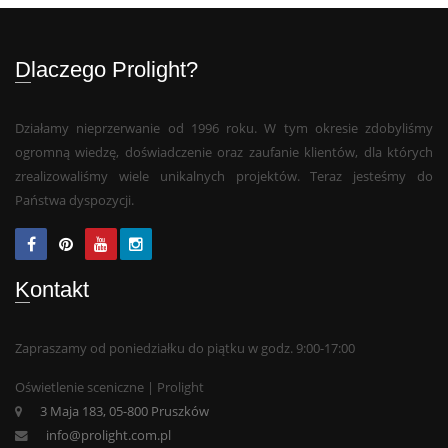
Dlaczego Prolight?
Działamy nieprzerwanie od 1996 roku. W tym okresie zdobyliśmy
ogromną wiedzę, doświadczenie oraz zaufanie klientów, dla których
zrealizowaliśmy wiele unikalnych projektów. Teraz jesteśmy do
Państwa dyspozycji.
Kontakt
Zapraszamy od poniedziałku do piątku w godz. 9:00-17:00
Oświetlenie sceniczne | Prolight
3 Maja 183, 05-800 Pruszków
info@prolight.com.pl