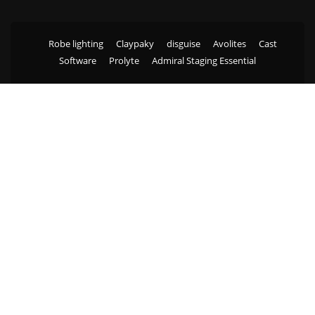
Robe lighting
Claypaky
disguise
Avolites
Cast
Software
Prolyte
Admiral Staging Essential