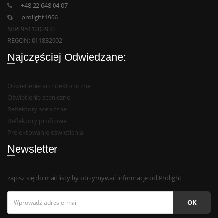
+48 22 648 04 07
prolight1996
NIP: 9511202933
REGON: 011832002
Najczęściej Odwiedzane:
Oświetlenie architektoniczne
Oświetlenie sceniczne
Reflektory sceniczne
Reflektory profilowe
Projektowanie oświetlenia
Newsletter
zapisz się do mail listy by otrzymywać informacje od Prolight
OK