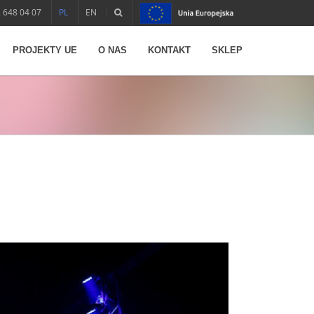
 648 04 07
PL
EN
PROJEKTY UE
O NAS
KONTAKT
SKLEP