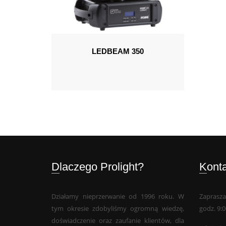
LEDBEAM 350
Dlaczego Prolight?
Kont
Działamy nieprzerwanie od 1996 roku. W
Zaprasza
tym okresie zdobyliśmy ogromną wiedzę,
godz. 9:0
doświadczenie oraz zaufanie klientów, dla