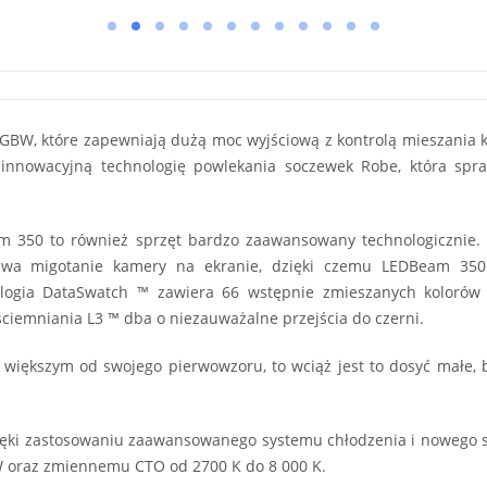
GBW, które zapewniają dużą moc wyjściową z kontrolą mieszania
 innowacyjną technologię powlekania soczewek Robe, która spra
 350 to również sprzęt bardzo zaawansowany technologicznie. Z
suwa migotanie kamery na ekranie, dzięki czemu LEDBeam 350 
ia DataSwatch ™ zawiera 66 wstępnie zmieszanych kolorów i o
ciemniania L3 ™ dba o niezauważalne przejścia do czerni.
iększym od swojego pierwowzoru, to wciąż jest to dosyć małe, 
zięki zastosowaniu zaawansowanego systemu chłodzenia i nowego s
 oraz zmiennemu CTO od 2700 K do 8 000 K.