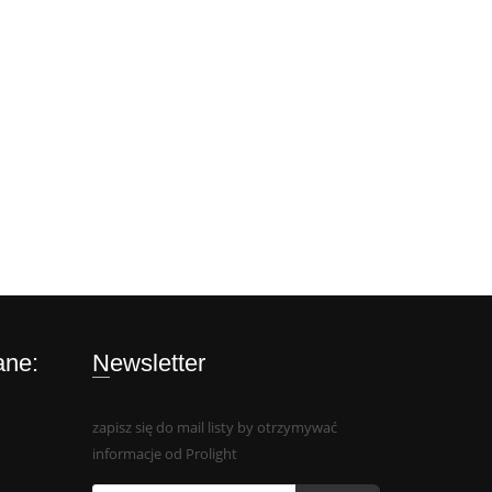
ane:
Newsletter
zapisz się do mail listy by otrzymywać
informacje od Prolight