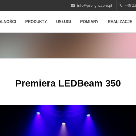
info@prolight.com.pl
+48 22
ALNOŚCI
PRODUKTY
USŁUGI
POMIARY
REALIZACJE
Premiera LEDBeam 350