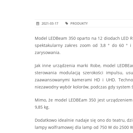
2021-03-17
PRODUKTY
Model LEDBeam 350 oparto na 12 diodach LED R
spektakularny zakres zoom od 3,8 ° do 60 ° i
zarysowania.
Jak inne urządzenia marki Robe, model LEDBEam
sterowania modulacją szerokości impulsu, u
zaawansowanymi kamerami HD i UHD. Technolog
niezawodny wybór kolorów, podczas gdy system ś
Mimo, że model LEDBEam 350 jest urządzeniem w
9,85 kg.
Dodatkowo idealnie nadaje się ono do teatru, d
lampy wolframowej dla lamp od 750 W do 2500 W