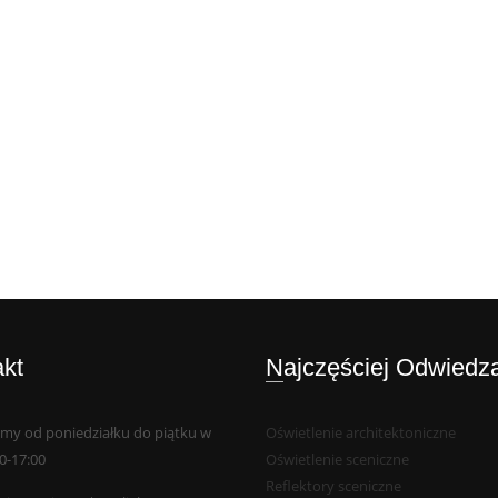
akt
Najczęściej Odwiedz
my od poniedziałku do piątku w
Oświetlenie architektoniczne
0-17:00
Oświetlenie sceniczne
Reflektory sceniczne