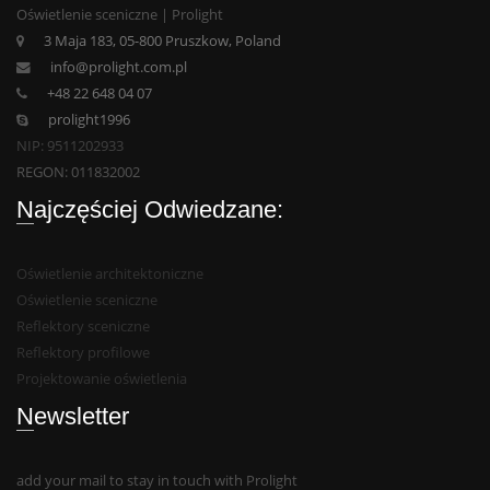
Oświetlenie sceniczne | Prolight
3 Maja 183, 05-800 Pruszkow, Poland
info@prolight.com.pl
+48 22 648 04 07
prolight1996
NIP: 9511202933
REGON: 011832002
Najczęściej Odwiedzane:
Oświetlenie architektoniczne
Oświetlenie sceniczne
Reflektory sceniczne
Reflektory profilowe
Projektowanie oświetlenia
Newsletter
add your mail to stay in touch with Prolight