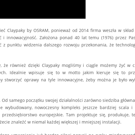
zieć Claypaky by OSRAM, ponieważ od 2014 firma weszła w skład 
ć i innowacyjność. Założona ponad 40 lat temu (1976) przez P
ić z punktu widzenia dalszego rozwoju przekonania, że technolo
, że również dzięki Claypaky mogliśmy i ciągle możemy żyć w cz
ch. Idealnie wpisuje się to w motto jakim kieruje się to prz
by stworzyć oprawy na tyle innowacyjne, żeby można je było wyk
ie. Od samego początku swojej działalności zarówno siedziba główna,
e wybudowany, nowoczesny kompleks jeszcze bardziej scala i
przedsiębiorstwo europejskie. Tam projektuje się, produkuje, te
ie znaleźć w niemal każdej większej i mniejszej instalacji.