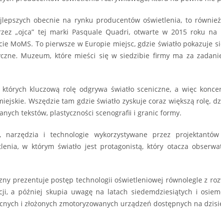
ajlepszych obecnie na rynku producentów oświetlenia, to równie
przez „ojca” tej marki Pasquale Quadri, otwarte w 2015 roku n
e MoMS. To pierwsze w Europie miejsc, gdzie światło pokazuje si
izyczne. Muzeum, które mieści się w siedzibie firmy ma za zada
tórych kluczową rolę odgrywa światło sceniczne, a więc koncerty
 miejskie. Wszędzie tam gdzie światło zyskuje coraz większą rolę, d
nych tekstów, plastyczności scenografii i granic formy.
e, narzędzia i technologie wykorzystywane przez projektantów
lenia, w którym światło jest protagonistą, który otacza obserw
y prezentuje postęp technologii oświetleniowej równolegle z ro
ji, a później skupia uwagę na latach siedemdziesiątych i osiem
ecnych i złożonych zmotoryzowanych urządzeń dostępnych na dzisi