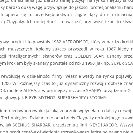
ągłego umacniania już bardzo silnej pozycji na rynku międzynarod
ky bardzo dużą wagę przywiązuje do jakości, profesjonalizmu hand
ach opiera się to przedsiębiorstwo i ciągle dąży do ich umacn
zą Claypaky. Ich umiejętności, otwartość, uczciwość i konstruktyw
lagowy produkt to powstały 1982 ASTRODISCO, który w bardzo krótki
h muzycznych. Kolejny sukces przyszedł w roku 1987 kiedy n
racji "inteligentnych" skanerów oraz GOLDEN SCAN uznany przez 
nym krokiem były skanery powstałe od roku 1990, jak np. SUPER SCA
 rewolucję w działalności firmy. Właśnie wtedy na rynku pojawił
 1200 W. Późniejszy czas to już dynamiczny rozwój i dobrze zna
LOR, modele ALPHA, a w późniejszym czasie SHARPY, urządzenia GLO
me głowy, jak B-EYE, MYTHOS, SUPERSHARPY i STORMY.
iem niedawno rewolucja jaką znacznie wpłynęła na dalszy rozwój 
 Technologies. Działania te popchnęły Claypaky do kolejnego rozw
, jak SCENIUS, SHARBAR, urządzenia z linii K-EYE i AXCOR. Wszyst
ych producentów oświetlenia rozrywkowego, która na pewno nie po