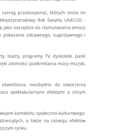
ż szereg przedsięwzięć, których może im
a Międzynarodowy Rok Światła UNECSO -
ę jako narzędzie do stymulowania emocji
nie pokazanie zabawnego, sugestywnego i
, teatry, programy TV, dyskoteki, parki
zięki zdolności podkreślania mocy muzyki,
 oświetlenia, niezbędne do stworzenia
atora spektakularnymi efektami o silnym
zwojem kontekstu społeczno-kulturowego.
dziesiątych, a także na rozwoju efektów
ejszym rynku.