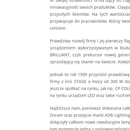
W swojej działalności firma dąży do ci
innowacyjność swoich produktów. Claypa
przyszłych klientów. Na tych wartości
przywiązuje do pracowników, którzy twor
cenione.
Prawdziwy rozwój firmy i jej pierwszy f
urządzeniem wykorzystywanym w klubac
BRILLIANT, czyli prekursor nowej gene
sprzedający się skaner na świecie. Kolej
Jednak to rok 1999 przyniósł prawdziwą
firmy z linii STAGE o mocy od 300 W do
jeszcze spotkać na rynku, jak np. CP CO
na rynku urządzeń LED oraz takie rucho
Najbliższa nam, ponieważ dokonana całk
Osram oraz przejęcie marki ADB Lighting
dołączyły całkiem nowe rewolucyjne lampy
tym momencie jedna z najnowocześniejsz