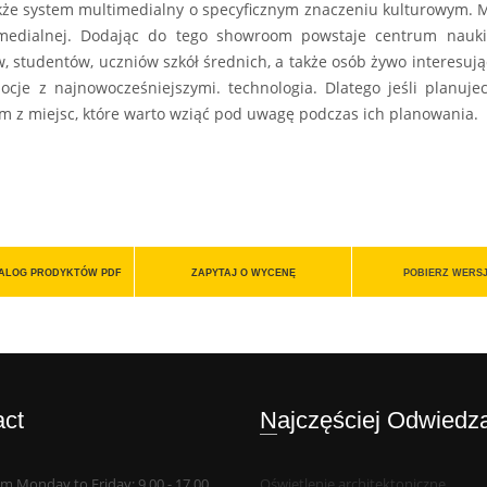
kże system multimedialny o specyficznym znaczeniu kulturowym. M
imedialnej. Dodając do tego showroom powstaje centrum nauki 
w, studentów, uczniów szkół średnich, a także osób żywo interesują
ocje z najnowocześniejszymi. technologia. Dlatego jeśli planu
 z miejsc, które warto wziąć pod uwagę podczas ich planowania.
TALOG PRODYKTÓW PDF
ZAPYTAJ O WYCENĘ
POBIERZ WERSJ
act
Najczęściej Odwiedz
m Monday to Friday: 9.00 - 17.00
Oświetlenie architektoniczne