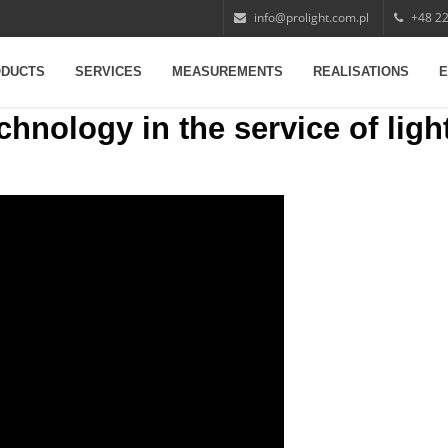
info@prolight.com.pl
+48 22
DUCTS
SERVICES
MEASUREMENTS
REALISATIONS
E
hnology in the service of ligh