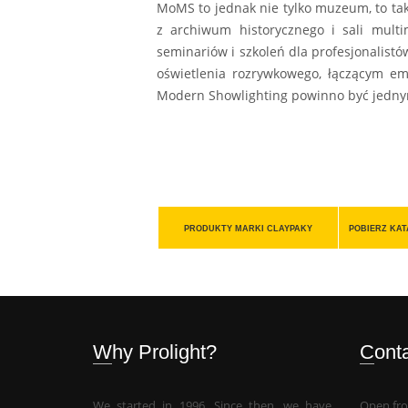
MoMS to jednak nie tylko muzeum, to ta
z archiwum historycznego i sali mult
seminariów i szkoleń dla profesjonalistó
oświetlenia rozrywkowego, łączącym em
Modern Showlighting powinno być jednym
PRODUKTY MARKI CLAYPAKY
POBIERZ KA
Why Prolight?
Cont
We started in 1996. Since then, we have
Open fro