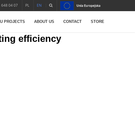
 648 04 07
PL
EN
U PROJECTS
ABOUT US
CONTACT
STORE
ting efficiency