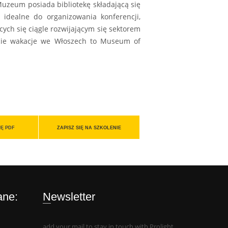
uzeum posiada bibliotekę składającą się
idealne do organizowania konferencji,
cych się ciągle rozwijającym się sektorem
jecie wakacje we Włoszech to Museum of
Ę PDF
ZAPISZ SIĘ NA SZKOLENIE
ane:
Newsletter
add your mail to stay in touch with Prolight