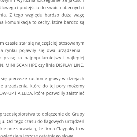
owym i wyróżnia szczególnie za jakość i
lowego i podejścia do swoich obecnych i
iania. Z tego względu bardzo dużą wagę
na komunikacja to cechy, które bardzo są
m czasie stał się najczęściej stosowanym
a rynku pojawiły się dwa urządzenia -
prasę za najpopularniejszy i najlepiej
N, MINI SCAN HPE czy linia DISPLAY LINE.
y się pierwsze ruchome głowy w dziejach
ne urządzenia, które do tej pory możemy
W-UP i A.LEDA, które pozwoliły zaistnieć
przedsiębiorstwa to dołączenie do Grupy
oju. Od tego czasu do flagowych urządzeń
kie one sprawiają, że firma Claypaky to w
wiedziała jeszcze ostatniego słowa.