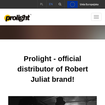
PL
EN
Toggl
navig
Prolight - official
distributor of Robert
Juliat brand!