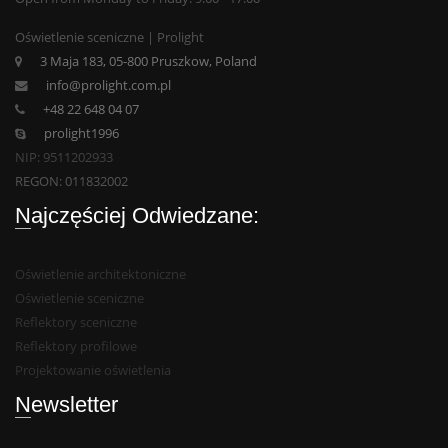
Oświetlenie sceniczne | Prolight
3 Maja 183, 05-800 Pruszkow, Poland
info@prolight.com.pl
+48 22 648 04 07
prolight1996
NIP: 9511202933
REGON: 011832002
Najczęściej Odwiedzane:
Oświetlenie architektoniczne
Oświetlenie sceniczne
Reflektory sceniczne
Reflektory profilowe
Projektowanie oświetlenia
Newsletter